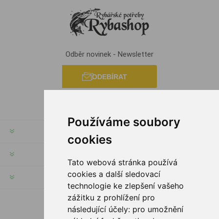
Odběr novinek - Newsletter
ODEBÍRAT
Používáme soubory
INFORMACE
cookies
MŮJ ÚČET
Tato webová stránka používá
cookies a další sledovací
INFORMACE
technologie ke zlepšení vašeho
zážitku z prohlížení pro
následující účely:
pro umožnění
SLEDUJTE NÁS