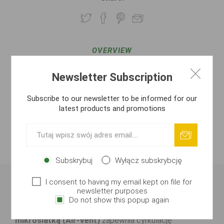
OVERVIEW
Newsletter Subscription
REVIEWS
Subscribe to our newsletter to be informed for our
CONTACT US
latest products and promotions
ATTACHMENTS
PRODUCENT
Subskrybuj
Wyłącz subskrybcję
I consent to having my email kept on file for
Pudełko EVA Air-Vent
newsletter purposes
Do not show this popup again
Profesjonalne pudełko z trwałego EVA. Wieko z
mikrosiatką (Air-Vent)
zapewnia cyrkulację