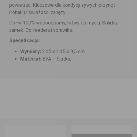
powietrza. Kluczowe dla kondycji żywych przynęt
(robaki) i świeżości zanęty.
Dół w 100% wodoodporny, łatwy do mycia. Solidny
zamek. Do feedera i spławika.
Specyfikacja:
Wymiary:
24,5 x 24,5 x 9,5 cm.
Materiał:
EVA + Siatka.