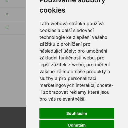
INFORMACJE
cookies
MOJE KONTO
Tato webová stránka používá
SERWIS KLIENTA
cookies a další sledovací
technologie ke zlepšení vašeho
zážitku z prohlížení pro
PODĄŻAJ ZA NAMI
následující účely:
pro umožnění
základní funkčnosti webu
,
pro
lepší zážitek z webu
,
pro měření
vašeho zájmu o naše produkty a
služby a pro personalizaci
OPCJE PŁATNOŚCI
marketingových interakcí
,
chcete-
li zobrazovat reklamy které jsou
pro vás relevantnější
.
Souhlasím
Powered by
nopCommerce
Designed by
Nop-Templates.com
Odmítám