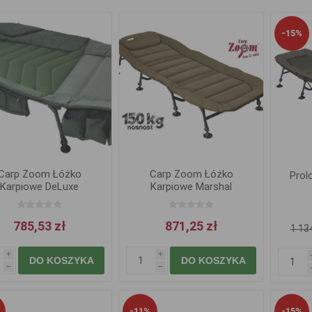
-15%
Carp Zoom Łóżko
Carp Zoom Łóżko
Prol
Karpiowe DeLuxe
Karpiowe Marshal
785,53 zł
871,25 zł
1 134
i
i
DO KOSZYKA
DO KOSZYKA
h
h
-11%
-15%