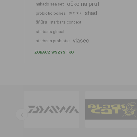
očko na prut
mikado sea set
shad
prorex
probiotic boilies
šňůra
starbaits concept
starbaits global
vlasec
starbaits probiotic
ZOBACZ WSZYSTKO