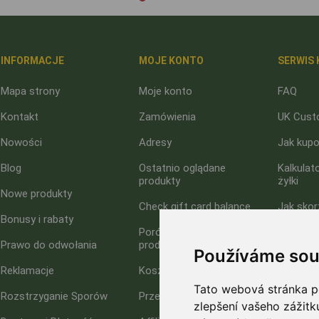
INFORMACJE
MOJE KONTO
SERWIS 
Mapa strony
Moje konto
FAQ
Kontakt
Zamówienia
UK Cust
Nowości
Adresy
Jak kup
Blog
Ostatnio oglądane
Kalkulat
produkty
żyłki
Nowe produkty
Check gift card balance
Jak skor
Bonusy i rabaty
rabatow
Porównanie listy
Prawo do odwołania
produktów
O nas
Používáme sou
Reklamacje
Koszyk
Polityka
Tato webová stránka po
Rozstrzyganie Sporów
Przechowalnia
zlepšení vašeho zážitku