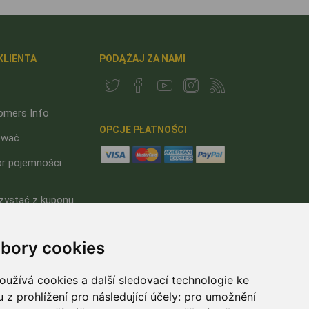
KLIENTA
PODĄŻAJ ZA NAMI
omers Info
OPCJE PŁATNOŚCI
ować
or pojemności
zystać z kuponu
ego?
bory cookies
 prywatności
užívá cookies a další sledovací technologie ke
 z prohlížení pro následující účely:
pro umožnění