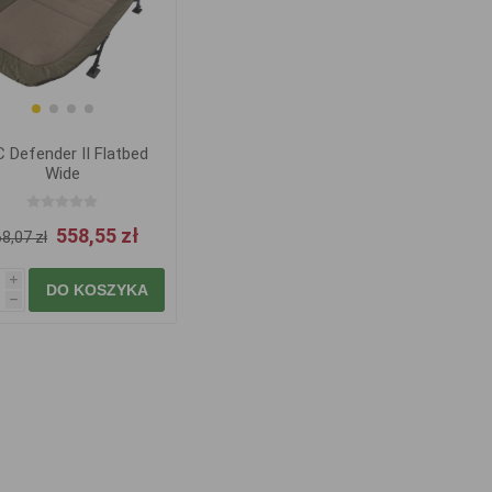
 Defender II Flatbed
Wide
558,55 zł
8,07 zł
i
DO KOSZYKA
h