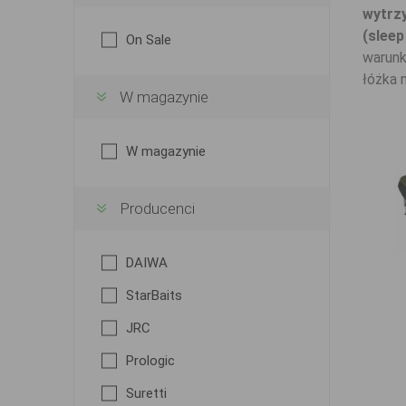
wytrz
(slee
On Sale
warunk
łóżka 
W magazynie
W magazynie
Producenci
DAIWA
StarBaits
JRC
Prologic
Suretti