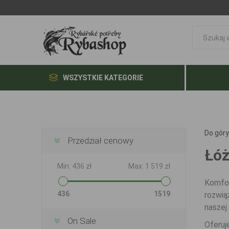
WSZYSTKIE KATEGORIE
Do góry
Przedział cenowy
Łóż
Min:
436 zł
Max:
1 519 zł
Komfor
436
1519
rozwią
naszej
On Sale
Oferu