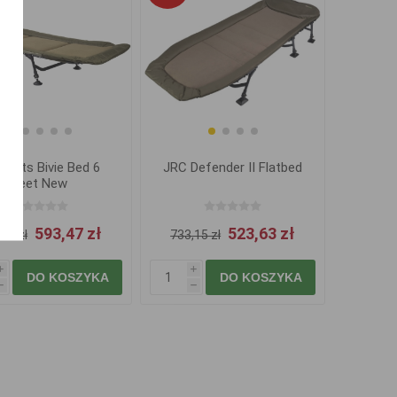
rbaits Bivie Bed 6
JRC Defender II Flatbed
Feet New
593,47 zł
523,63 zł
77 zł
733,15 zł
i
i
DO KOSZYKA
DO KOSZYKA
h
h