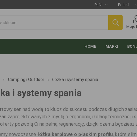
Moje 
HOME
MARKI
BONU
Camping i Outdoor
Łóżka i systemy spania
ka i systemy spania
towy sen nad wodą to klucz do sukcesu podczas długich zasiade
zań zaprojektowanych z myślą o ergonomii, izolacji termicznej i 
 oferty pozwolą Ci na pełną regenerację, dzięki czemu będziesz
jemy nowoczesne
łóżka karpiowe o płaskim profilu
, które eli