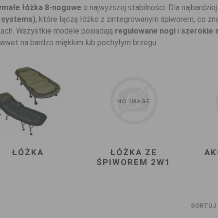
ymałe łóżka 8-nogowe
o najwyższej stabilności. Dla najbardz
p systems)
, które łączą łóżko z zintegrowanym śpiworem, co zna
ach. Wszystkie modele posiadają
regulowane nogi
i
szerokie 
nawet na bardzo miękkim lub pochyłym brzegu.
ŁÓŻKA
ŁÓŻKA ZE
AK
ŚPIWOREM 2W1
SORTUJ