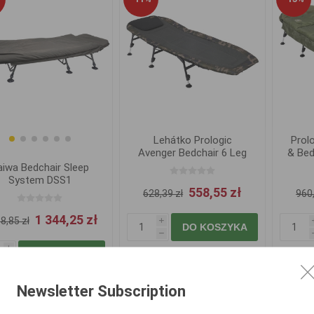
Lehátko Prologic
Prol
Avenger Bedchair 6 Leg
& Bed
aiwa Bedchair Sleep
System DSS1
558,55 zł
628,39 zł
960,
1 344,25 zł
8,85 zł
i
DO KOSZYKA
h
i
DO KOSZYKA
h
Newsletter Subscription
-10%
-13%