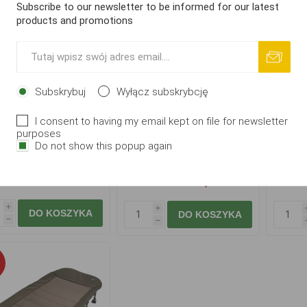
Subscribe to our newsletter to be informed for our latest
products and promotions
Subskrybuj
Wyłącz subskrybcję
I consent to having my email kept on file for newsletter
RC Defender II Lite
Starbaits Bivvy Bedchair
Sta
purposes
Bedchair
8 Feet New
Do not show this popup again
436,33 zł
628,39 zł
5,85 zł
663,31 zł
680,
i
i
DO KOSZYKA
DO KOSZYKA
h
h