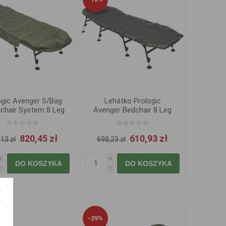
ogic Avenger S/Bag
Lehátko Prologic
chair System 8 Leg
Avenger Bedchair 8 Leg
820,45 zł
610,93 zł
13 zł
698,23 zł
i
i
DO KOSZYKA
DO KOSZYKA
h
h
-29%