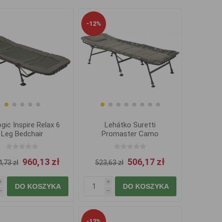
-12%
ogic Inspire Relax 6
Lehátko Suretti
Leg Bedchair
Promaster Camo
960,13 zł
506,17 zł
,73 zł
523,63 zł
i
i
DO KOSZYKA
DO KOSZYKA
h
h
-12%