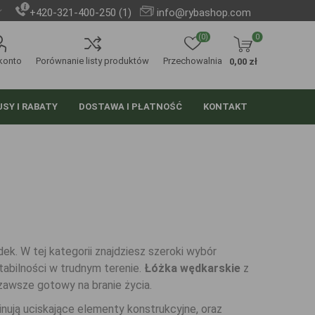
+420-321-400-250 (1)
info@rybashop.com
(0)
0
konto
Porównanie listy produktów
Przechowalnia
0,00 zł
SY I RABATY
DOSTAWA I PŁATNOŚĆ
KONTAKT
k. W tej kategorii znajdziesz szeroki wybór
stabilności w trudnym terenie.
Łóżka wędkarskie
z
 zawsze gotowy na branie życia.
minują uciskające elementy konstrukcyjne, oraz