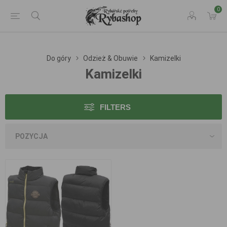
0
Do góry
Odzież & Obuwie
Kamizelki
Kamizelki
FILTERS