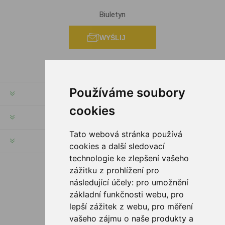
Biuletyn
WYŚLIJ
Používáme soubory
INFORMACJE
cookies
MOJE KONTO
Tato webová stránka používá
SERWIS KLIENTA
cookies a další sledovací
technologie ke zlepšení vašeho
zážitku z prohlížení pro
PODĄŻAJ ZA NAMI
následující účely:
pro umožnění
základní funkčnosti webu
,
pro
lepší zážitek z webu
,
pro měření
vašeho zájmu o naše produkty a