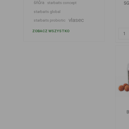
šňůra
starbaits concept
SG
starbaits global
vlasec
starbaits probiotic
ZOBACZ WSZYSTKO
B