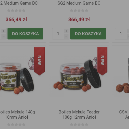
2 Medium Game BC
SG2 Medium Game BC
2,13m 15-45g
2,13m 10-30g
366,49 zł
366,49 zł
i
i
DO KOSZYKA
DO KOSZYKA
h
h
oilies Mekule 140g
Boilies Mekule Feeder
CSV 
16mm Anioł
100g 12mm Anioł
A