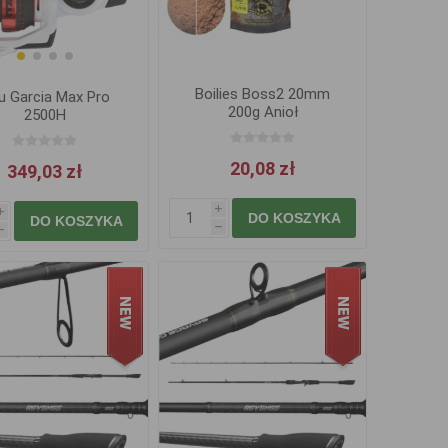
Boilies Boss2 20mm
u Garcia Max Pro
200g Anioł
2500H
20,08 zł
349,03 zł
i
i
DO KOSZYKA
DO KOSZYKA
h
h