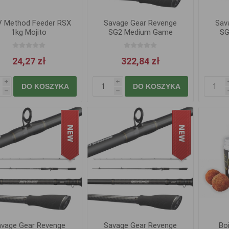
 Method Feeder RSX
Savage Gear Revenge
Sav
1kg Mojito
SG2 Medium Game
SG
2,21m 12-35g
24,27 zł
322,84 zł
i
i
DO KOSZYKA
DO KOSZYKA
h
h
avage Gear Revenge
Savage Gear Revenge
Bo