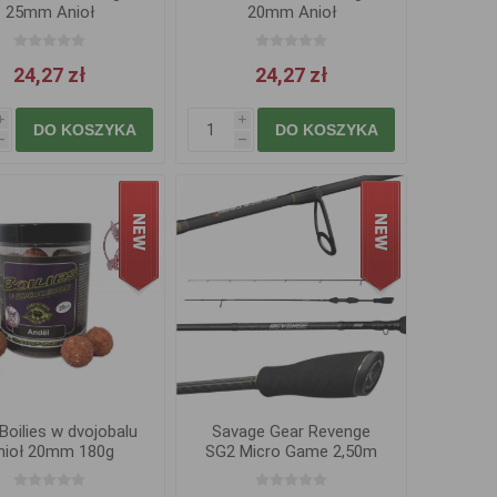
25mm Anioł
20mm Anioł
24,27 zł
24,27 zł
i
i
DO KOSZYKA
DO KOSZYKA
h
h
Boilies w dvojobalu
Savage Gear Revenge
nioł 20mm 180g
SG2 Micro Game 2,50m
1-3,5g