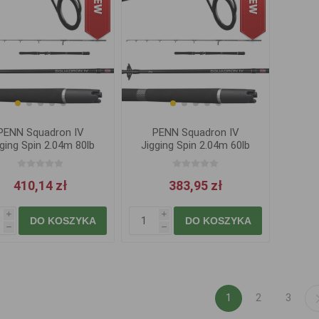
PENN Squadron IV
PENN Squadron IV
gging Spin 2.04m 80lb
Jigging Spin 2.04m 60lb
300-600g
200-400g
410,14 zł
383,95 zł
i
i
DO KOSZYKA
DO KOSZYKA
h
h
1
2
3