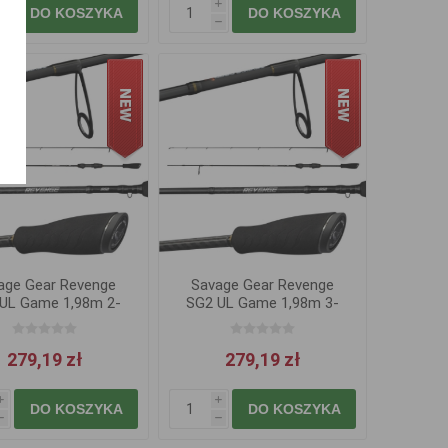
i
i
DO KOSZYKA
DO KOSZYKA
h
h
age Gear Revenge
Savage Gear Revenge
UL Game 1,98m 2-
SG2 UL Game 1,98m 3-
8g
10g
279,19 zł
279,19 zł
i
i
DO KOSZYKA
DO KOSZYKA
h
h