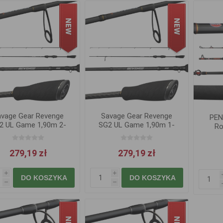
avage Gear Revenge
Savage Gear Revenge
PEN
2 UL Game 1,90m 2-
SG2 UL Game 1,90m 1-
Ro
10g
7g
279,19 zł
279,19 zł
i
i
DO KOSZYKA
DO KOSZYKA
h
h