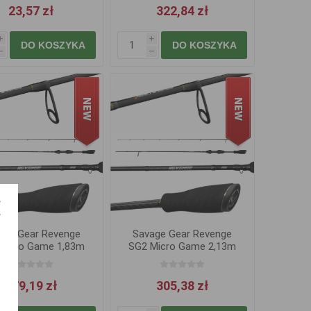
23,57 zł
322,84 zł
i
i
DO KOSZYKA
DO KOSZYKA
h
h
age Gear Revenge
Savage Gear Revenge
Micro Game 1,83m
SG2 Micro Game 2,13m
0-2g
1,5-5g
279,19 zł
305,38 zł