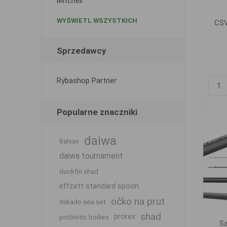
Mitchell
WYŚWIETL WSZYSTKICH
CSV
Sprzedawcy
Rybashop Partner
Popularne znaczniki
daiwa
Balsax
daiwa tournament
duckfin shad
effzett standard spoon
očko na prut
mikado sea set
shad
prorex
probiotic boilies
S