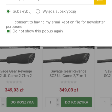
i
i
DO KOSZYKA
DO KOSZYKA
h
h
Subskrybuj
Wyłącz subskrybcję
I consent to having my email kept on file for newsletter
purposes
Do not show this popup again
avage Gear Revenge
Savage Gear Revenge
Sav
2 UL Game 2,71m 2-
SG2 UL Game 2,71m 1-
SG2 
10g
7g
349,03 zł
349,03 zł
i
i
DO KOSZYKA
DO KOSZYKA
h
h