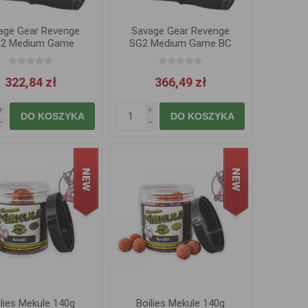
age Gear Revenge
Savage Gear Revenge
2 Medium Game
SG2 Medium Game BC
2,13m 10-30g
2.30m 15-35
322,84 zł
366,49 zł
i
i
DO KOSZYKA
DO KOSZYKA
h
h
ilies Mekule 140g
Boilies Mekule 140g