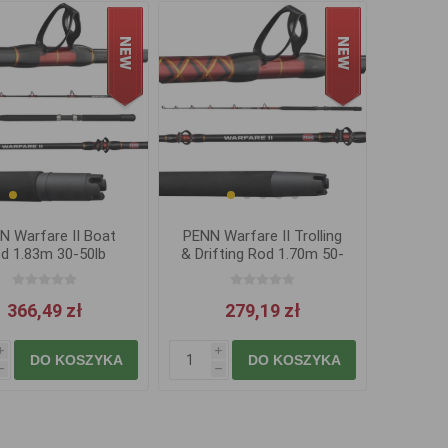
N Warfare II Boat
PENN Warfare II Trolling
d 1.83m 30-50lb
& Drifting Rod 1.70m 50-
100lb
366,49 zł
279,19 zł
i
i
DO KOSZYKA
DO KOSZYKA
h
h