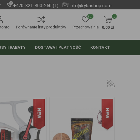
+420-321-400-250 (1)
info@rybashop.com
(0)
0
konto
Porównanie listy produktów
Przechowalnia
0,00 zł
SY I RABATY
DOSTAWA I PŁATNOŚĆ
KONTAKT