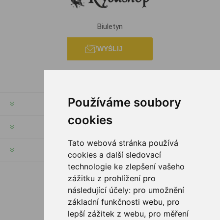
Biuletyn
WYŚLIJ
Používáme soubory
INFORMACJE
cookies
MOJE KONTO
Tato webová stránka používá
SERWIS KLIENTA
cookies a další sledovací
technologie ke zlepšení vašeho
zážitku z prohlížení pro
PODĄŻAJ ZA NAMI
následující účely:
pro umožnění
základní funkčnosti webu
,
pro
lepší zážitek z webu
,
pro měření