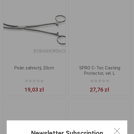
Peán zahnutý, 20cm
SPRO C-Tec Casting
Protector, vel. L
19,03 zł
27,76 zł
Newsletter Subscription