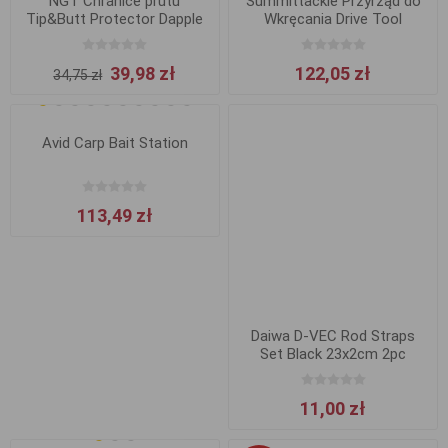
NGT Chrániče prutu
Summittackle Przyrząd do
Tip&Butt Protector Dapple
Wkręcania Drive Tool
Camo
39,98 zł
122,05 zł
34,75 zł
Avid Carp Bait Station
113,49 zł
Daiwa D-VEC Rod Straps
Set Black 23x2cm 2pc
11,00 zł