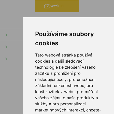
WYŚLIJ
Používáme soubory
INFORMACJE
cookies
MOJE KONTO
Tato webová stránka používá
SERWIS KLIENTA
cookies a další sledovací
technologie ke zlepšení vašeho
zážitku z prohlížení pro
PODĄŻAJ ZA NAMI
následující účely:
pro umožnění
základní funkčnosti webu
,
pro
lepší zážitek z webu
,
pro měření
vašeho zájmu o naše produkty a
OPCJE PŁATNOŚCI
služby a pro personalizaci
marketingových interakcí
,
chcete-