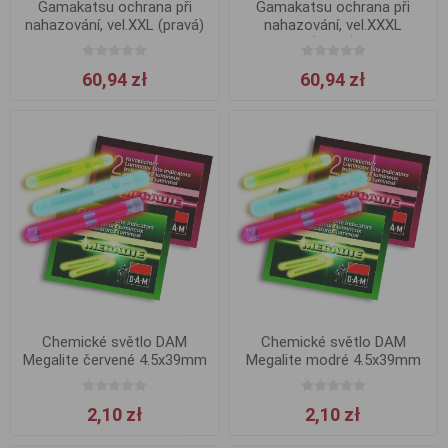
Gamakatsu ochrana při
Gamakatsu ochrana při
nahazování, vel.XXL (pravá)
nahazování, vel.XXXL
(pravá)
60,94 zł
60,94 zł
Chemické světlo DAM
Chemické světlo DAM
Megalite červené 4.5x39mm
Megalite modré 4.5x39mm
2ks
2ks
2,10 zł
2,10 zł