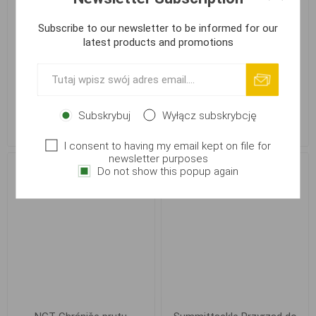
Subscribe to our newsletter to be informed for our
latest products and promotions
SPRO C-Tec Casting
SPRO C-Tec Casting
Protector, vel. XL
Protector, vel. XXL
Subskrybuj
Wyłącz subskrybcję
27,76 zł
27,76 zł
I consent to having my email kept on file for
newsletter purposes
Do not show this popup again