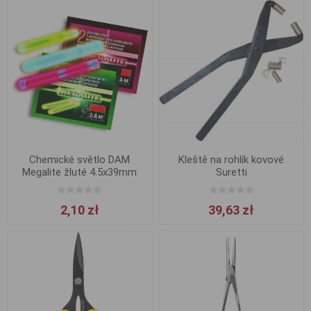
Chemické světlo DAM
Kleště na rohlík kovové
Megalite žluté 4.5x39mm
Suretti
2ks
2,10 zł
39,63 zł