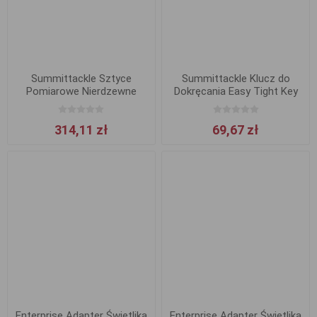
Summittackle Sztyce
Summittackle Klucz do
Pomiarowe Nierdzewne
Dokręcania Easy Tight Key
314,11 zł
69,67 zł
Enterprise Adapter Świetlika
Enterprise Adapter Świetlika