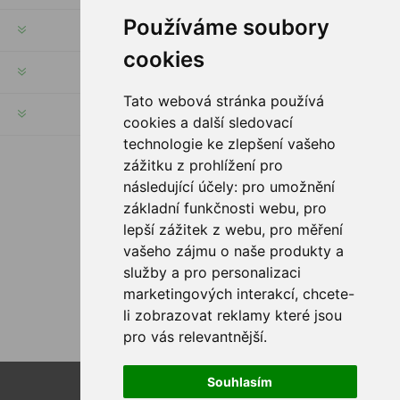
Používáme soubory
INFORMACJE
cookies
MOJE KONTO
Tato webová stránka používá
SERWIS KLIENTA
cookies a další sledovací
technologie ke zlepšení vašeho
zážitku z prohlížení pro
PODĄŻAJ ZA NAMI
následující účely:
pro umožnění
základní funkčnosti webu
,
pro
lepší zážitek z webu
,
pro měření
vašeho zájmu o naše produkty a
služby a pro personalizaci
OPCJE PŁATNOŚCI
marketingových interakcí
,
chcete-
li zobrazovat reklamy které jsou
pro vás relevantnější
.
Souhlasím
Powered by
nopCommerce