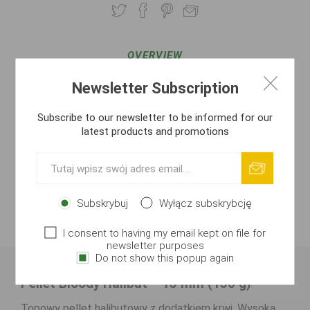
OVERVIEW
Newsletter Subscription
SPECIFICATIONS
Subscribe to our newsletter to be informed for our
REVIEWS
latest products and promotions
CONTACT US
ATTACHMENTS
Subskrybuj
Wyłącz subskrybcję
PRODUCENT
I consent to having my email kept on file for
newsletter purposes
Do not show this popup again
Pellet Bloody Halibut – 15 mm (150 g)
Topowy pellet halibutowy z dodatkiem krwi. Wysoka