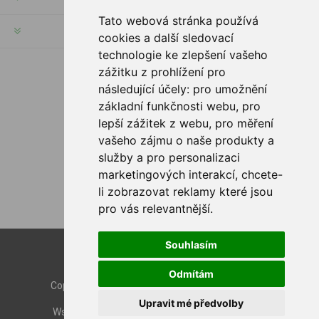
Tato webová stránka používá
SERWIS KLIENTA
cookies a další sledovací
technologie ke zlepšení vašeho
zážitku z prohlížení pro
PODĄŻAJ ZA NAMI
následující účely:
pro umožnění
základní funkčnosti webu
,
pro
lepší zážitek z webu
,
pro měření
vašeho zájmu o naše produkty a
služby a pro personalizaci
OPCJE PŁATNOŚCI
marketingových interakcí
,
chcete-
li zobrazovat reklamy které jsou
pro vás relevantnější
.
Souhlasím
Powered by
nopCommerce
Designed by
Nop-Templates.com
Odmítám
Copyright © 2026 Rybashop CZ. Wszelkie prawa
zastrzeżone.
Upravit mé předvolby
Wszystkie ceny brutto z wyłączeniem
przesyłki