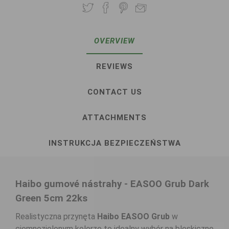
OVERVIEW
REVIEWS
CONTACT US
ATTACHMENTS
INSTRUKCJA BEZPIECZEŃSTWA
Haibo gumové nástrahy - EASOO Grub Dark
Green 5cm 22ks
Realistyczna przynęta
Haibo EASOO Grub
w
ciemnozielonym kolorze to idealny wybór na bleskiczne