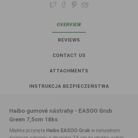
OVERVIEW
REVIEWS
CONTACT US
ATTACHMENTS
INSTRUKCJA BEZPIECZEŃSTWA
Haibo gumové nástrahy - EASOO Grub
Green 7,5cm 18ks
Miękka przynęta
Haibo EASOO Grub
w naturalnym
zielonym odcieniu o długości 7,5 cm to idealny wybór