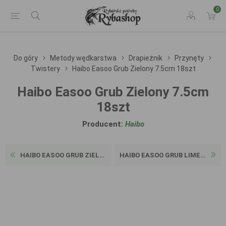
0
Do góry
Metody wędkarstwa
Drapieżnik
Przynęty
Twistery
Haibo Easoo Grub Zielony 7.5cm 18szt
Haibo Easoo Grub Zielony 7.5cm
18szt
Producent:
Haibo
HAIBO EASOO GRUB ZIELONY 5C...
HAIBO EASOO GRUB LIME 5CM 2...