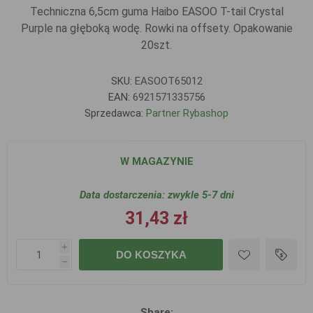
Techniczna 6,5cm guma Haibo EASOO T-tail Crystal
Purple na głęboką wodę. Rowki na offsety. Opakowanie
20szt.
SKU:
EASOOT65012
EAN:
6921571335756
Sprzedawca:
Partner Rybashop
W MAGAZYNIE
Data dostarczenia:
zwykle 5-7 dni
31,43 zł
i
DO KOSZYKA
h
Share: