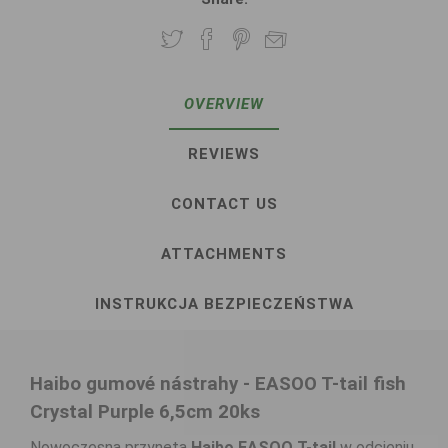
OVERVIEW
REVIEWS
CONTACT US
ATTACHMENTS
INSTRUKCJA BEZPIECZEŃSTWA
Haibo gumové nástrahy - EASOO T-tail fish
Crystal Purple 6,5cm 20ks
Nowoczesna przynęta
Haibo EASOO T-tail
w odcieniu