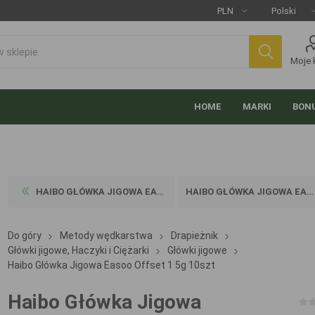
Moje 
HOME
MARKI
BONU
HAIBO GŁÓWKA JIGOWA EASOO 6...
HAIBO GŁÓWKA JIGOWA EASOO O...
Do góry
Metody wędkarstwa
Drapieżnik
Główki jigowe, Haczyki i Ciężarki
Główki jigowe
Haibo Główka Jigowa Easoo Offset 1 5g 10szt
Haibo Główka Jigowa