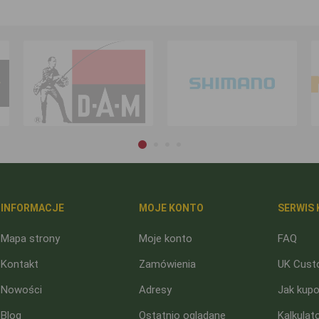
INFORMACJE
MOJE KONTO
SERWIS 
Mapa strony
Moje konto
FAQ
Kontakt
Zamówienia
UK Cust
Nowości
Adresy
Jak kup
Blog
Ostatnio oglądane
Kalkulat