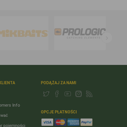
KLIENTA
PODĄŻAJ ZA NAMI
omers Info
OPCJE PŁATNOŚCI
ować
or pojemności