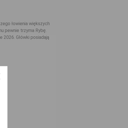
czego łowienia większych
inu pewnie trzyma Rybę.
e 2026. Główki posiadają