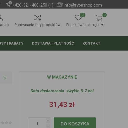
+420-321-400-250 (1)
info@rybashop.com
(0)
0
konto
Porównanie listy produktów
Przechowalnia
0,00 zł
SY I RABATY
DOSTAWA I PŁATNOŚĆ
KONTAKT
W MAGAZYNIE
Data dostarczenia:
zwykle 5-7 dni
31,43 zł
i
DO KOSZYKA
h