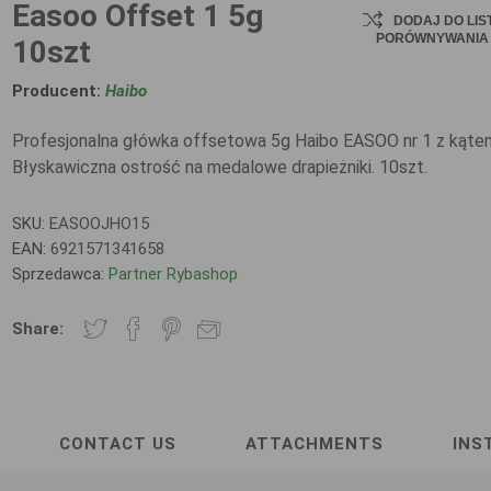
Easoo Offset 1 5g
DODAJ DO LIS
PORÓWNYWANIA
10szt
Producent:
Haibo
Profesjonalna główka offsetowa 5g Haibo EASOO nr 1 z kąte
Błyskawiczna ostrość na medalowe drapieżniki. 10szt.
SKU:
EASOOJHO15
EAN:
6921571341658
Sprzedawca:
Partner Rybashop
Share:
CONTACT US
ATTACHMENTS
INS