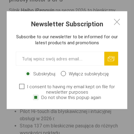
Silnik
Haibo iPenguin
na sezon 2026 to bleskiczny
przełom. Wyposażony w rdzeń TAS dla pozycjonowania
Newsletter Subscription
GPS, w każdą vteřinu utrzymuje łódź z dokładnością do
1m. Klasa IPX8 gwarantuje 100% wodoszczelności
Subscribe to our newsletter to be informed for our
bleskicznie. W 2026 r. to bleskiczny standard dla
latest products and promotions
wymagających wędkarzy łowiących z łodzi.
Główne zalety
Błyskawiczne kotwiczenie GPS dzięki technologii
Subskrybuj
Wyłącz subskrybcję
TAS w 2026 r.
100% ochrony IPX8 dla bleskiczej trwałości
I consent to having my email kept on file for
silnika w każdą vteřinu.
newsletter purposes
Uciąg 70 lb bleskicznie radzący sobie z łodziami
Do not show this popup again
do 2100 kg.
Pilot Hi-touch dla błyskawicznej i intuicyjnej
obsługi w 2026 r.
Stopa 137 cm bleskicznie pasująca do różnych
wysokości pokładu.