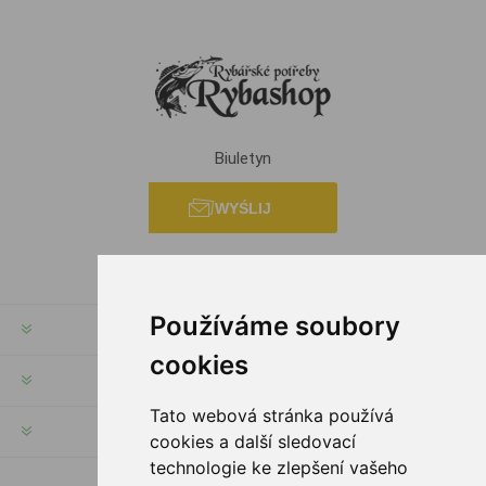
Biuletyn
WYŚLIJ
Používáme soubory
INFORMACJE
cookies
MOJE KONTO
Tato webová stránka používá
SERWIS KLIENTA
cookies a další sledovací
technologie ke zlepšení vašeho