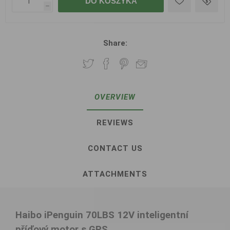
DO KOSZYKA
h
Share:
OVERVIEW
REVIEWS
CONTACT US
ATTACHMENTS
Haibo iPenguin 70LBS 12V inteligentní
příďový motor s GPS