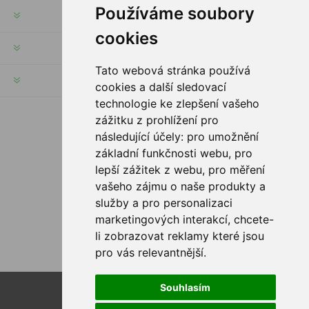
Používáme soubory
INFORMACJE
cookies
MOJE KONTO
Tato webová stránka používá
SERWIS KLIENTA
cookies a další sledovací
technologie ke zlepšení vašeho
zážitku z prohlížení pro
PODĄŻAJ ZA NAMI
následující účely:
pro umožnění
základní funkčnosti webu
,
pro
lepší zážitek z webu
,
pro měření
vašeho zájmu o naše produkty a
služby a pro personalizaci
OPCJE PŁATNOŚCI
marketingových interakcí
,
chcete-
li zobrazovat reklamy které jsou
pro vás relevantnější
.
Souhlasím
Powered by
nopCommerce