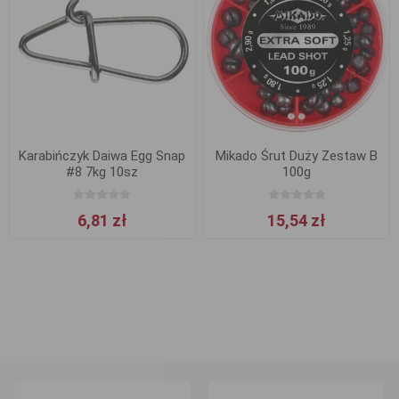
Karabińczyk Daiwa Egg Snap
Mikado Śrut Duży Zestaw B
#8 7kg 10sz
100g
6,81 zł
15,54 zł