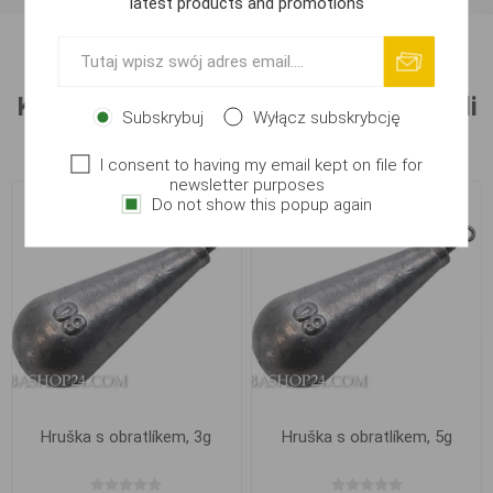
latest products and promotions
Klienci, którzy kupili ten produkt nabyli
Subskrybuj
Wyłącz subskrybcję
również:
I consent to having my email kept on file for
newsletter purposes
Do not show this popup again
Hruška s obratlíkem, 3g
Hruška s obratlíkem, 5g