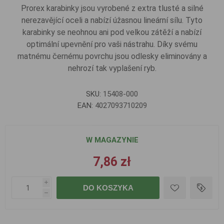
Prorex karabinky jsou vyrobené z extra tlusté a silné
nerezavějící oceli a nabízí úžasnou lineární sílu. Tyto
karabinky se neohnou ani pod velkou zátěží a nabízí
optimální upevnění pro vaši nástrahu. Díky svému
matnému černému povrchu jsou odlesky eliminovány a
nehrozí tak vyplašení ryb.
SKU:
15408-000
EAN:
4027093710209
W MAGAZYNIE
7,86 zł
i
DO KOSZYKA
h