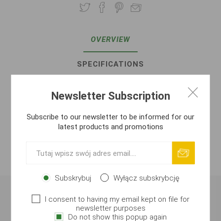
OVERVIEW
SPECIFICATIONS
REVIEWS
Newsletter Subscription
CONTACT US
Subscribe to our newsletter to be informed for our
latest products and promotions
ATTACHMENTS
PRODUCENT
Subskrybuj
Wyłącz subskrybcję
I consent to having my email kept on file for
Zanęta Method Feeder – Słodkie Przyprawy
newsletter purposes
(1 kg)
Do not show this popup again