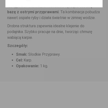
Nietypowa i skuteczna mieszanka łącząca
słodką
bazę z ostrymi przyprawami
. Ta kombinacja pobudza
nawet ospałe ryby i działa świetnie w zimnej wodzie.
Drobna struktura zapewnia idealne klejenie do
podajnika. Szybko pracuje na dnie, tworząc chmurę
wabiącą karpie.
Szczegóły:
Smak:
Słodkie Przyprawy.
Cel:
Karp.
Opakowanie:
1 kg.