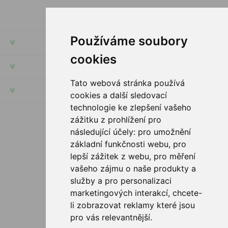
Používáme soubory
INFORMACJE
cookies
MOJE KONTO
Tato webová stránka používá
SERWIS KLIENTA
cookies a další sledovací
technologie ke zlepšení vašeho
zážitku z prohlížení pro
PODĄŻAJ ZA NAMI
následující účely:
pro umožnění
základní funkčnosti webu
,
pro
lepší zážitek z webu
,
pro měření
vašeho zájmu o naše produkty a
služby a pro personalizaci
OPCJE PŁATNOŚCI
marketingových interakcí
,
chcete-
li zobrazovat reklamy které jsou
pro vás relevantnější
.