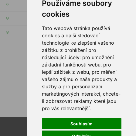
Používáme soubory
INFORMACJE
cookies
MOJE KONTO
Tato webová stránka používá
SERWIS KLIENTA
cookies a další sledovací
technologie ke zlepšení vašeho
zážitku z prohlížení pro
PODĄŻAJ ZA NAMI
následující účely:
pro umožnění
základní funkčnosti webu
,
pro
lepší zážitek z webu
,
pro měření
vašeho zájmu o naše produkty a
služby a pro personalizaci
OPCJE PŁATNOŚCI
marketingových interakcí
,
chcete-
li zobrazovat reklamy které jsou
pro vás relevantnější
.
Souhlasím
Powered by
nopCommerce
Designed by
Nop-Templates.com