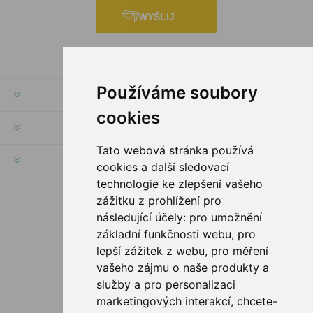
WYŚLIJ
Používáme soubory
INFORMACJE
cookies
MOJE KONTO
Tato webová stránka používá
SERWIS KLIENTA
cookies a další sledovací
technologie ke zlepšení vašeho
zážitku z prohlížení pro
PODĄŻAJ ZA NAMI
následující účely:
pro umožnění
základní funkčnosti webu
,
pro
lepší zážitek z webu
,
pro měření
vašeho zájmu o naše produkty a
služby a pro personalizaci
OPCJE PŁATNOŚCI
marketingových interakcí
,
chcete-