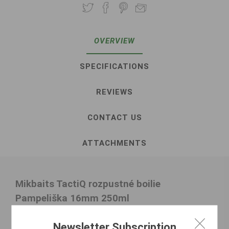
OVERVIEW
SPECIFICATIONS
REVIEWS
CONTACT US
ATTACHMENTS
Mikbaits TactiQ rozpustné boilie
Pampeliška 16mm 250ml
Rozpuszczalne kulki
Mikbaits TactiQ Mlecz
Newsletter Subscription
(Pampeliška) o średnicy 16 mm zostały stworzone do