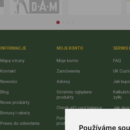
INFORMACJE
MOJE KONTO
SERWIS 
Mapa strony
Moje konto
FAQ
Kontakt
Zamówienia
UK Cust
Nowości
Adresy
Jak kup
Blog
Ostatnio oglądane
Kalkulat
produkty
żyłki
Nowe produkty
Check gift card balance
Jak skor
Bonusy i rabaty
rabatow
Porównanie listy
Prawo do odwołania
produktów
O nas
Používáme sou