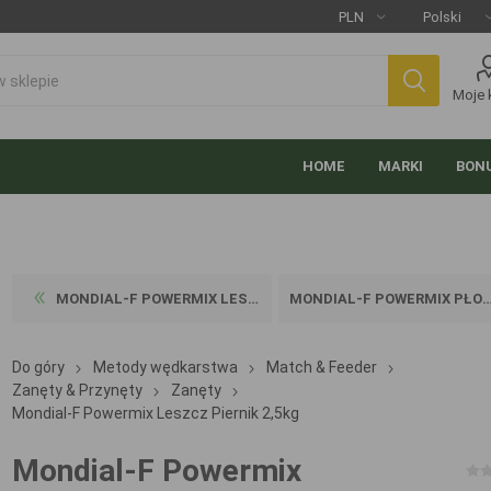
Moje 
HOME
MARKI
BONU
MONDIAL-F POWERMIX LESZCZ P...
MONDIAL-F POWERMIX PŁOĆ WAN...
Do góry
Metody wędkarstwa
Match & Feeder
Zanęty & Przynęty
Zanęty
Mondial-F Powermix Leszcz Piernik 2,5kg
Mondial-F Powermix