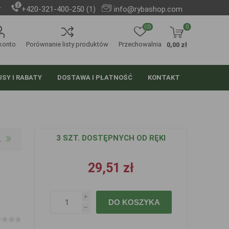
+420-321-400-250 (1)
info@rybashop.com
(0)
0
konto
Porównanie listy produktów
Przechowalnia
0,00 zł
SY I RABATY
DOSTAWA I PŁATNOŚĆ
KONTAKT
3 SZT. DOSTĘPNYCH OD RĘKI
29,51 zł
i
DO KOSZYKA
h