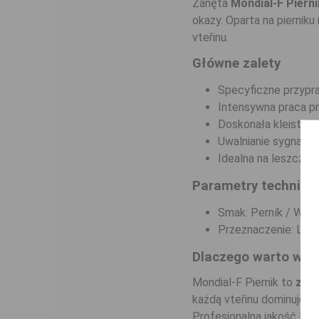
Zanęta
Mondial-F Pierni
okazy. Oparta na pierniku
vteřinu.
Główne zalety
Specyficzne przypr
Intensywna praca pr
Doskonała kleistość
Uwalnianie sygnału 
Idealna na leszcze i
Parametry technicz
Smak: Perník / Waga
Przeznaczenie: Lesz
Dlaczego warto wyb
Mondial-F Piernik to
zwyc
każdą vteřinu dominuje na
Profesjonalna jakość Mon