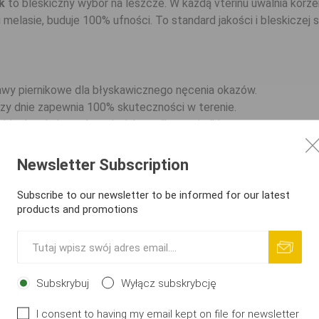
k
to bleskiczny wybór na leszcze. W każdą vteřinu uwalnia korz
 i melasie, buduje 100% ufności. To standard jakości i bleskicze
awy piernikowe dla błyskawicznego nęcenia okazów.
zy dnie zapewnia 100% skuteczności w terenie.
 idealna do koszyka w każdą vteřinu zasiadki.
w każdą vteřinu gwarantuje moc w terenie.
 duże krąpie zapewniające błyskawiczne wyniki.
Newsletter Subscription
ne
Subscribe to our newsletter to be informed for our latest
products and promotions
: 2,5 kg
cz, duża biała ryba / Marka: Mondial-F
rać ten produkt?
ięzca w kategorii korzennych zanęt
. Jeśli chcesz skusić Ry
Subskrybuj
Wyłącz subskrybcję
 dnie, ten model jest najlepszy. Mocna receptura daje Ci przewa
I consent to having my email kept on file for newsletter
dial-F zapewniająca bleskiczny sukces.