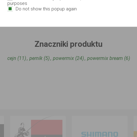
purposes
Do not show this popup again
Znaczniki produktu
cejn
(11)
,
perník
(5)
,
powermix
(24)
,
powermix bream
(6)