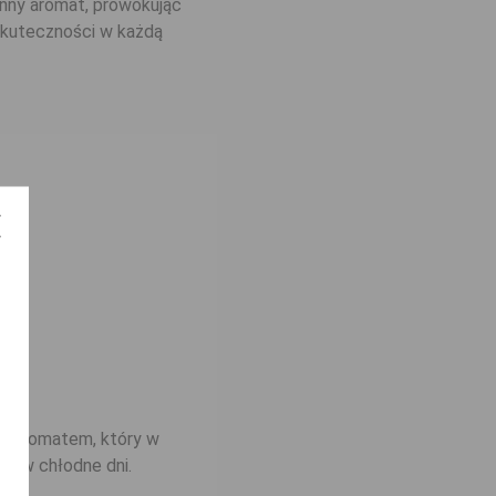
enny aromat, prowokując
j skuteczności w każdą
bę aromatem, który w
gę w chłodne dni.