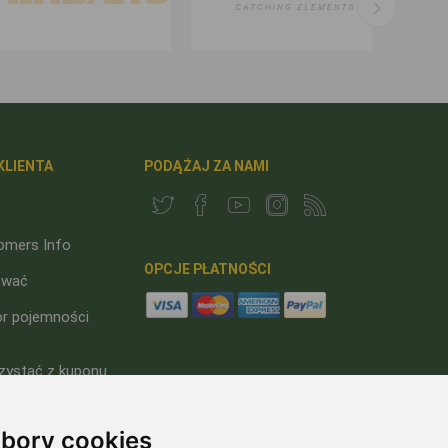
KLIENTA
PODĄŻAJ ZA NAMI
omers Info
OPCJE PŁATNOŚCI
ować
or pojemności
zystać z kuponu
ego?
bory cookies