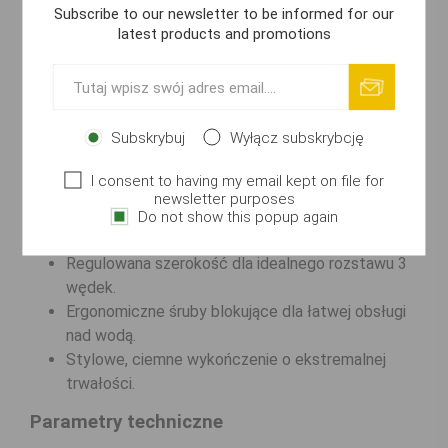
Subscribe to our newsletter to be informed for our
Colosseum jest w pełni regulowany (25–40 cm).
latest products and promotions
Płasko frezowane wnętrze
rurek gwarantuje
stabilność bez kręcenia se sygnalizatorów, nawet przy
dużym obciążeniu.
Główne zalety
Subskrybuj
Wyłącz subskrybcję
Wykonana z utwardzanej stali nierdzewnej klasy
I consent to having my email kept on file for
wojskowej.
newsletter purposes
Konstrukcja Colosseum eliminująca luzy i
Do not show this popup again
obracanie se elementów.
Regulowana szerokość dla idealnego rozstawu 3
wędek.
Ergonomiczne śruby blokujące dla łatwej obsługi
nad wodą.
Stylowe, ciemne wykończenie o ekstremalnej
trwałości.
Parametry techniczne