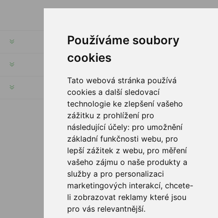
Používáme soubory
INFORMACJE
cookies
MOJE KONTO
Tato webová stránka používá
SERWIS KLIENTA
cookies a další sledovací
technologie ke zlepšení vašeho
zážitku z prohlížení pro
PODĄŻAJ ZA NAMI
následující účely:
pro umožnění
základní funkčnosti webu
,
pro
lepší zážitek z webu
,
pro měření
vašeho zájmu o naše produkty a
služby a pro personalizaci
OPCJE PŁATNOŚCI
marketingových interakcí
,
chcete-
li zobrazovat reklamy které jsou
pro vás relevantnější
.