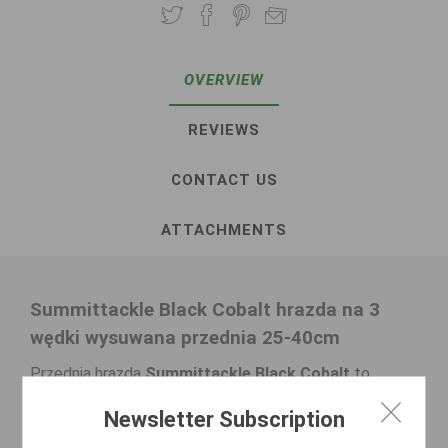
OVERVIEW
REVIEWS
CONTACT US
ATTACHMENTS
Summittackle Black Cobalt hrazda na 3
wędki wysuwana przednia 25-40cm
Przednia hrazda
Summittackle Black Cobalt
to
szczyt designu i odporności. Wyprodukowana w
Newsletter Subscription
Wielkiej Brytanii z
wojskowej stali nierdzewnej
,
wzmocnionej technologią Black Cobalt. Model