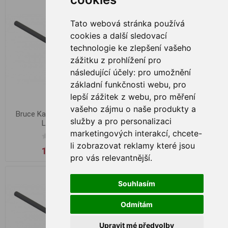
Tato webová stránka používá
cookies a další sledovací
technologie ke zlepšení vašeho
zážitku z prohlížení pro
následující účely:
pro umožnění
základní funkčnosti webu
,
pro
lepší zážitek z webu
,
pro měření
vašeho zájmu o naše produkty a
Bruce Kaprová Plochá In-
Bruce Kaprová Plochá In-
služby a pro personalizaci
Line, 130g
Line, 150g
marketingových interakcí
,
chcete-
li zobrazovat reklamy které jsou
11,17 zł
12,05 zł
pro vás relevantnější
.
Souhlasím
Odmítám
Upravit mé předvolby