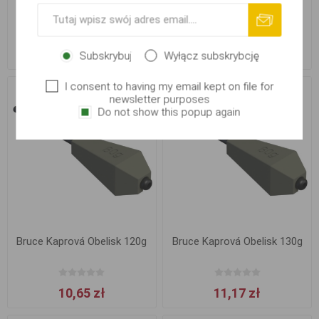
Bruce Gripp In-Line, 85g
Bruce Kaprová Obelisk 100g
8,90 zł
9,78 zł
Subskrybuj
Wyłącz subskrybcję
I consent to having my email kept on file for
newsletter purposes
Do not show this popup again
Bruce Kaprová Obelisk 120g
Bruce Kaprová Obelisk 130g
10,65 zł
11,17 zł