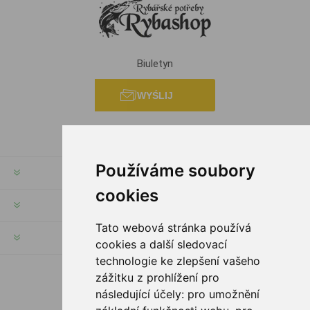
Biuletyn
WYŚLIJ
Používáme soubory
INFORMACJE
cookies
MOJE KONTO
Tato webová stránka používá
SERWIS KLIENTA
cookies a další sledovací
technologie ke zlepšení vašeho
zážitku z prohlížení pro
PODĄŻAJ ZA NAMI
následující účely:
pro umožnění