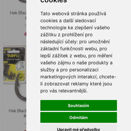
Hak Black Cat Ghost Rig
Hak Black Cat Gripper DG
Tato webová stránka používá
#7/0 5ks
cookies a další sledovací
technologie ke zlepšení vašeho
48,89 zł
Od 34,75 zł
zážitku z prohlížení pro
následující účely:
pro umožnění
základní funkčnosti webu
,
pro
lepší zážitek z webu
,
pro měření
vašeho zájmu o naše produkty a
služby a pro personalizaci
marketingových interakcí
,
chcete-
li zobrazovat reklamy které jsou
pro vás relevantnější
.
Souhlasím
Hak Black Cat Gripper DG,
Hak Black Cat Ghost DG,
#1/0 (6ks)
#2/0 (6ks)
Odmítám
Upravit mé předvolby