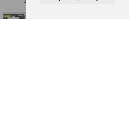
34,75 zł
36,49 zł
Hak Black Cat Ghost DG,
Hak Black Cat Mega DG
#3/0 (6ks)
39,98 zł
Od 44,52 zł