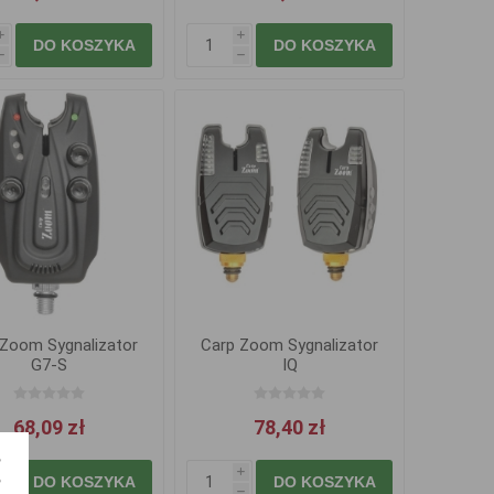
i
i
DO KOSZYKA
DO KOSZYKA
h
h
 Zoom Sygnalizator
Carp Zoom Sygnalizator
G7-S
IQ
68,09 zł
78,40 zł
i
i
DO KOSZYKA
DO KOSZYKA
h
h