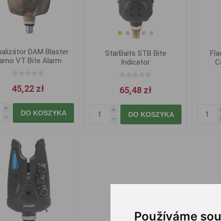
nalizátor DAM Blaster
StarBaits STB Bite
Fla
amo VT Bite Alarm
Indicator
C
45,22 zł
65,48 zł
i
i
DO KOSZYKA
DO KOSZYKA
h
h
Používáme sou