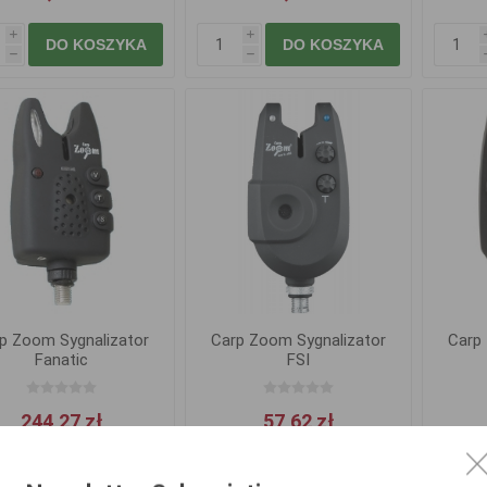
i
i
DO KOSZYKA
DO KOSZYKA
h
h
p Zoom Sygnalizator
Carp Zoom Sygnalizator
Carp
Fanatic
FSI
244,27 zł
57,62 zł
i
i
DO KOSZYKA
DO KOSZYKA
h
h