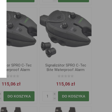
lizátor SPRO C-Tec
Signalizátor SPRO C-Tec
 Waterproof Alarm
Bite Waterproof Alarm
115,06 zł
115,06 zł
i
i
DO KOSZYKA
DO KOSZYKA
h
h