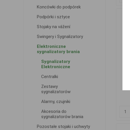
Koncówki do podpórek
Podpórki i sztyce
Stojaky na vážení
Swingery i Sygnalizatory
Elektroniczne
sygnalizatory brania
Sygnalizatory
Elektroniczne
Car
Centralki
Zestawy
sygnalizatorów
Alarmy, czujniki
Akcesoria do
sygnalizatorów brania
Pozostałe stojaki i uchwyty