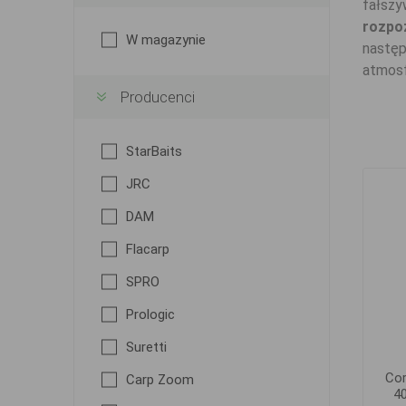
fałszy
rozpo
W magazynie
następ
atmosf
Producenci
StarBaits
JRC
DAM
Flacarp
SPRO
Prologic
Suretti
Co
Carp Zoom
40