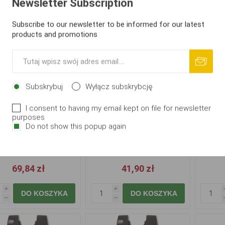
Newsletter Subscription
Subscribe to our newsletter to be informed for our latest
products and promotions
Subskrybuj
Wyłącz subskrybcję
I consent to having my email kept on file for newsletter
purposes
Do not show this popup again
p Zoom Sygnalizator
Carp Zoom Sygnalizator
Signa
MRX
Q1-X
Bite
69,84 zł
41,90 zł
i
i
DO KOSZYKA
DO KOSZYKA
h
h