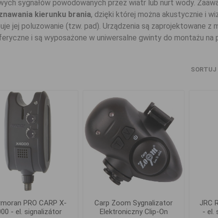
wych sygnałów powodowanych przez wiatr lub nurt wody. Zaawa
znawania kierunku brania
, dzięki której można akustycznie i wi
uje jej poluzowanie (tzw. pad). Urządzenia są zaprojektowane z 
eryczne i są wyposażone w uniwersalne gwinty do montażu na p
SORTUJ
rmoran PRO CARP X-
Carp Zoom Sygnalizator
JRC R
00 - el. signalizátor
Elektroniczny Clip-On
- el.