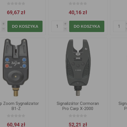
záběru
69,67 zł
40,16 zł
i
i
DO KOSZYKA
DO KOSZYKA
h
h
p Zoom Sygnalizator
Signalizátor Cormoran
Sign
B1-Z
Pro Carp X-2000
P
60,94 zł
52,21 zł