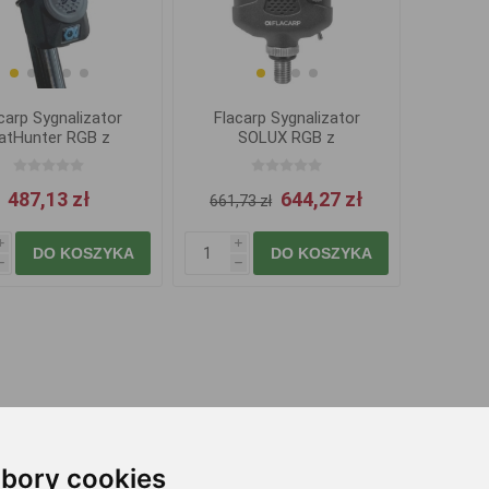
carp Sygnalizator
Flacarp Sygnalizator
atHunter RGB z
SOLUX RGB z
Nadajnikiem
Nadajnikiem
487,13 zł
644,27 zł
661,73 zł
i
i
DO KOSZYKA
DO KOSZYKA
h
h
bory cookies