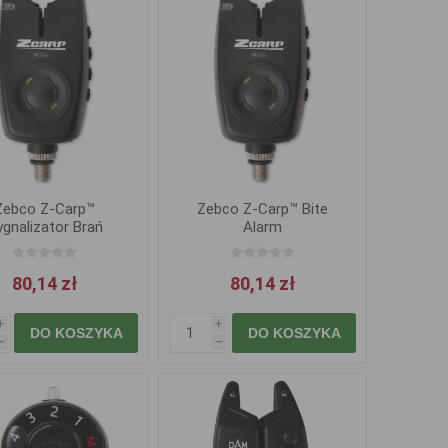
Zebco Z-Carp™
Zebco Z-Carp™ Bite
ygnalizator Brań
Alarm
80,14 zł
80,14 zł
i
i
DO KOSZYKA
DO KOSZYKA
h
h