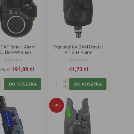
CAT Smart Alarm
Signalizátor DAM Blaster
L Non-Wireless
VT Bite Alarm
Multicolor
191,89 zł
41,73 zł
35 zł
i
i
DO KOSZYKA
DO KOSZYKA
h
h
-3%