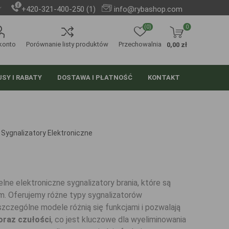
+420-321-400-250 (1)
info@rybashop.com
(0)
0
konto
Porównanie listy produktów
Przechowalnia
0,00 zł
SY I RABATY
DOSTAWA I PŁATNOŚĆ
KONTAKT
Sygnalizatory Elektroniczne
ne elektroniczne sygnalizatory brania, które są
 Oferujemy różne typy sygnalizatorów
zczególne modele różnią się funkcjami i pozwalają
oraz czułości
, co jest kluczowe dla wyeliminowania