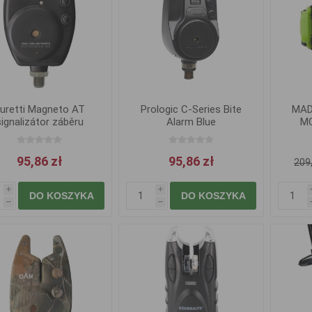
uretti Magneto AT
Prologic C-Series Bite
MAD
signalizátor záběru
Alarm Blue
MC
95,86 zł
95,86 zł
209,
i
i
DO KOSZYKA
DO KOSZYKA
h
h