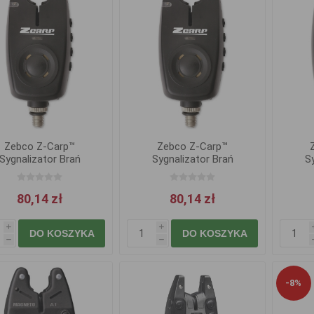
Zebco Z-Carp™
Zebco Z-Carp™
Sygnalizator Brań
Sygnalizator Brań
S
80,14 zł
80,14 zł
i
i
DO KOSZYKA
DO KOSZYKA
h
h
-8%