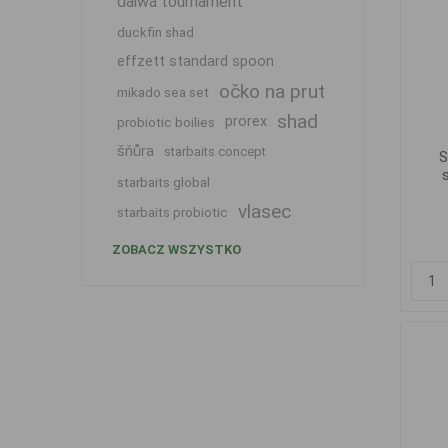
daiwa tournament
duckfin shad
effzett standard spoon
očko na prut
mikado sea set
shad
prorex
probiotic boilies
šňůra
starbaits concept
S
starbaits global
vlasec
starbaits probiotic
ZOBACZ WSZYSTKO