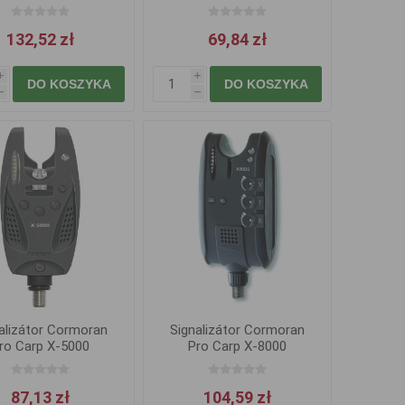
132,52 zł
69,84 zł
i
i
DO KOSZYKA
DO KOSZYKA
h
h
alizátor Cormoran
Signalizátor Cormoran
ro Carp X-5000
Pro Carp X-8000
87,13 zł
104,59 zł