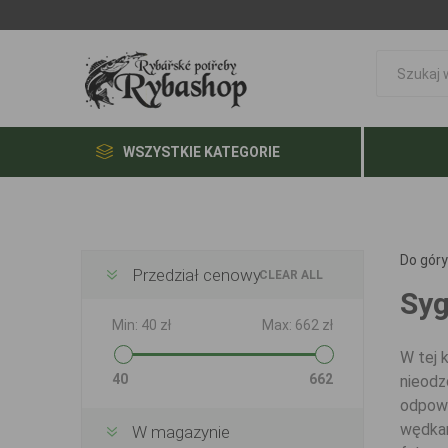
WSZYSTKIE KATEGORIE
Do góry
Przedział cenowy
CLEAR ALL
Syg
Min:
40 zł
Max:
662 zł
W tej 
40
662
nieodz
odpowi
wędkar
W magazynie