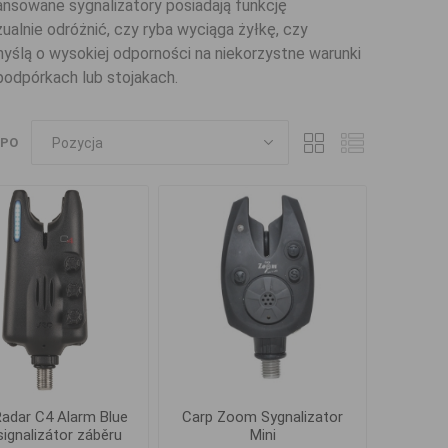
nsowane sygnalizatory posiadają funkcję
zualnie odróżnić, czy ryba wyciąga żyłkę, czy
myślą o wysokiej odporności na niekorzystne warunki
odpórkach lub stojakach.
 PO
adar C4 Alarm Blue
Carp Zoom Sygnalizator
 signalizátor záběru
Mini