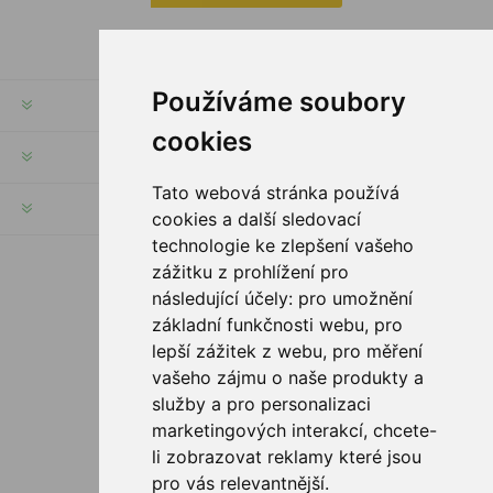
Používáme soubory
INFORMACJE
cookies
MOJE KONTO
Tato webová stránka používá
SERWIS KLIENTA
cookies a další sledovací
technologie ke zlepšení vašeho
zážitku z prohlížení pro
PODĄŻAJ ZA NAMI
následující účely:
pro umožnění
základní funkčnosti webu
,
pro
lepší zážitek z webu
,
pro měření
vašeho zájmu o naše produkty a
OPCJE PŁATNOŚCI
služby a pro personalizaci
marketingových interakcí
,
chcete-
li zobrazovat reklamy které jsou
pro vás relevantnější
.