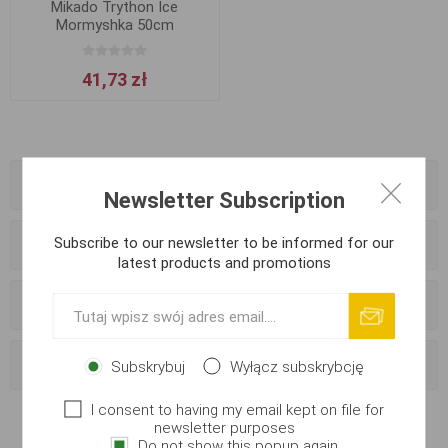
Mikado Trython Ice
Mormyshka 50cm
41,73 zł
Kategorie
Newsletter Subscription
Subscribe to our newsletter to be informed for our
Producenci
latest products and promotions
Sprzedawcy
Popularne znaczniki
Subskrybuj
Wyłącz subskrybcję
I consent to having my email kept on file for
newsletter purposes
Do not show this popup again