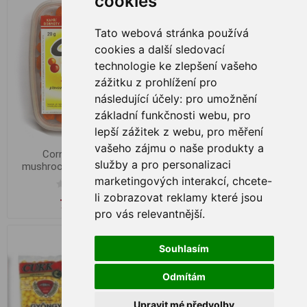
cookies
Tato webová stránka používá
cookies a další sledovací
technologie ke zlepšení vašeho
zážitku z prohlížení pro
následující účely:
pro umožnění
základní funkčnosti webu
,
pro
lepší zážitek z webu
,
pro měření
vašeho zájmu o naše produkty a
Corn Soft Baits
Corn Soft Baits
služby a pro personalizaci
mushrooms 20g, Scopex
mushrooms 20g, Švestka
marketingových interakcí
,
chcete-
li zobrazovat reklamy které jsou
7,68 zł
7,68 zł
pro vás relevantnější
.
Souhlasím
Odmítám
Upravit mé předvolby