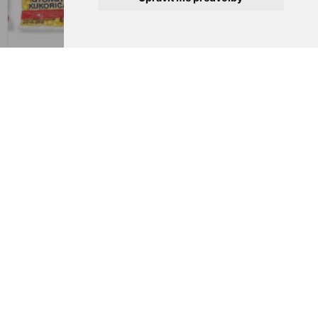
Cukk kukuřice foukaná,
Cukk kukuřice foukaná,
Přírodní
Vanilka
10,30 zł
10,30 zł
Cukk Puffi mały - Natur
Mikbaits Robaki w Dipie