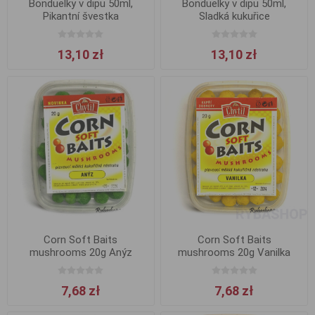
Bonduelky v dipu 50ml,
Bonduelky v dipu 50ml,
Pikantní švestka
Sladká kukuřice
13,10 zł
13,10 zł
Corn Soft Baits
Corn Soft Baits
mushrooms 20g Anýz
mushrooms 20g Vanilka
7,68 zł
7,68 zł