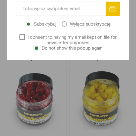
Subskrybuj
Wyłącz subskrybcję
Bonduelky v dipu 50ml, Med
Bonduelky v dipu 50ml,
I consent to having my email kept on file for
Monster Halibut
newsletter purposes
Do not show this popup again
13,10 zł
13,10 zł