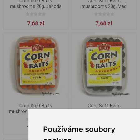
Corn Soft Baits
Corn Soft Baits
mushrooms 20g, Jahoda
mushrooms 20g, Med
7,68 zł
7,68 zł
Corn Soft Baits
Corn Soft Baits
mushrooms 20g, Meruňka
mushrooms 20g, Oliheň
Používáme soubory
7,68 zł
7,68 zł