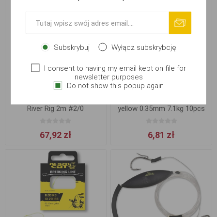
Subskrybuj
Wyłącz subskrybcję
I consent to having my email kept on file for
newsletter purposes
Do not show this popup again
Návazec Black Cat Worm
Black Cat Breaking Line
River Rig 2m #2/0
yellow 0.35mm 7.1kg 10pcs
67,92 zł
6,81 zł