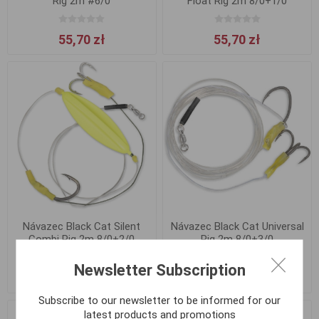
Rig 2m #6/0
Float Rig 2m 8/0+1/0
55,70 zł
55,70 zł
Návazec Black Cat Silent
Návazec Black Cat Universal
Combi Rig 2m 8/0+2/0
Rig 2m 8/0+3/0
Newsletter Subscription
55,70 zł
46,97 zł
Subscribe to our newsletter to be informed for our
latest products and promotions