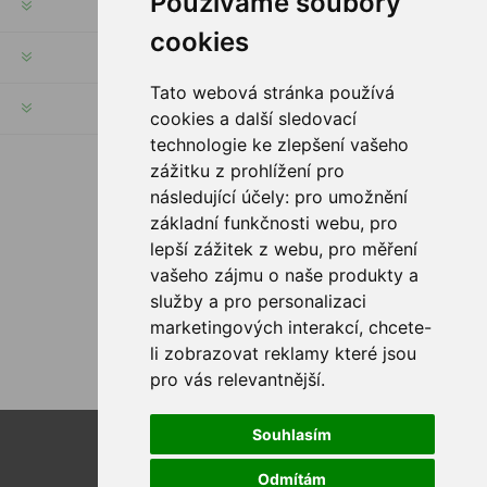
Používáme soubory
INFORMACJE
cookies
MOJE KONTO
Tato webová stránka používá
SERWIS KLIENTA
cookies a další sledovací
technologie ke zlepšení vašeho
zážitku z prohlížení pro
PODĄŻAJ ZA NAMI
následující účely:
pro umožnění
základní funkčnosti webu
,
pro
lepší zážitek z webu
,
pro měření
vašeho zájmu o naše produkty a
OPCJE PŁATNOŚCI
služby a pro personalizaci
marketingových interakcí
,
chcete-
li zobrazovat reklamy které jsou
pro vás relevantnější
.
Souhlasím
Powered by
nopCommerce
Designed by
Nop-Templates.com
Odmítám