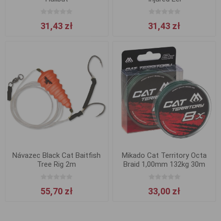
31,43 zł
31,43 zł
Návazec Black Cat Baitfish
Mikado Cat Territory Octa
Tree Rig 2m
Braid 1,00mm 132kg 30m
Zielona
55,70 zł
33,00 zł