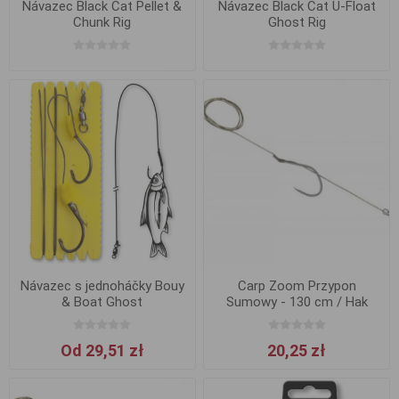
Návazec Black Cat Pellet &
Návazec Black Cat U-Float
Chunk Rig
Ghost Rig
Návazec s jednoháčky Bouy
Carp Zoom Przypon
& Boat Ghost
Sumowy - 130 cm / Hak
6/0+3/0
Od 29,51 zł
20,25 zł