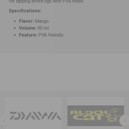
for dipping entire rigs with PVA mesh.
Specifications:
Flavor:
Mango.
Volume:
90 ml.
Feature:
PVA friendly.