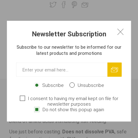
OVERVIEW
Newsletter Subscription
REVIEWS
Subscribe to our newsletter to be informed for our
latest products and promotions
CONTACT US
ATTACHMENTS
Subscribe
Unsubscribe
Aminocomplex DIP – Mango (90 ml)
I consent to having my email kept on file for
newsletter purposes
Liquid dip for final bait boosting (boilies, pellets,
Do not show this popup again
particles). Contains sweet
Mango
aroma and a rich
blend of amino acids stimulating fish feeding.
Use just before casting.
Does not dissolve PVA
, safe