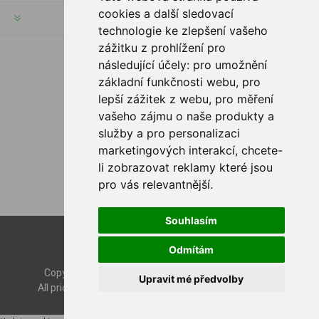
cookies a další sledovací
CUSTOMER SERVICE
technologie ke zlepšení vašeho
zážitku z prohlížení pro
následující účely:
pro umožnění
FOLLOW US
základní funkčnosti webu
,
pro
lepší zážitek z webu
,
pro měření
vašeho zájmu o naše produkty a
služby a pro personalizaci
PAYMENT OPTIONS
marketingových interakcí
,
chcete-
li zobrazovat reklamy které jsou
pro vás relevantnější
.
Souhlasím
Powered by
nopCommerce
Odmítám
Designed by
Nop-Templates.com
Copyright © 2026 Rybashop CZ. All rights reserved.
Upravit mé předvolby
All prices are entered including tax. Excluding
shipping