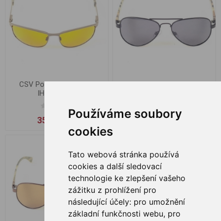
CSV Polarized Glasses
CSV Polarized Glasses
IHU.03.H.Y.G
IHU.05.H.B.B
Používáme soubory
359,00 Kč
359,00 Kč
cookies
Tato webová stránka používá
cookies a další sledovací
technologie ke zlepšení vašeho
zážitku z prohlížení pro
následující účely:
pro umožnění
základní funkčnosti webu
,
pro