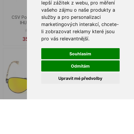
lepší zážitek z webu
,
pro měření
vašeho zájmu o naše produkty a
služby a pro personalizaci
CSV Polarized Glasses
CSV Polarized Glasses
IHU.05.H.BR.BR
IHU.05.H.GR.B
marketingových interakcí
,
chcete-
li zobrazovat reklamy které jsou
pro vás relevantnější
.
359,00 Kč
359,00 Kč
Souhlasím
Odmítám
Upravit mé předvolby
CSV Polarized Glasses
CSV Polarized Glasses
IHU.05.H.Y.B
P3189/1