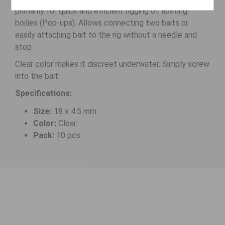
primarily for quick and efficient rigging of floating
boilies (Pop-ups). Allows connecting two baits or
easily attaching bait to the rig without a needle and
stop.
Clear color makes it discreet underwater. Simply screw
into the bait.
Specifications:
Size:
18 x 4.5 mm.
Color:
Clear.
Pack:
10 pcs.