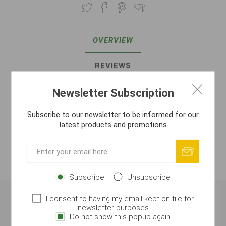
OVERVIEW
REVIEWS
CONTACT US
Newsletter Subscription
Subscribe to our newsletter to be informed for our
ATTACHMENTS
latest products and promotions
SAFETY MANUAL
MANUFACTURER
Subscribe
Unsubscribe
I consent to having my email kept on file for
Double Bait Screw/Spike (10 pcs)
newsletter purposes
Do not show this popup again
Special double-sided plastic screw (spike), designed