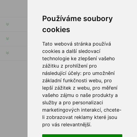
Používáme soubory
INFORMATION
cookies
MY ACCOUNT
Tato webová stránka používá
cookies a další sledovací
CUSTOMER SERVICE
technologie ke zlepšení vašeho
zážitku z prohlížení pro
následující účely:
pro umožnění
FOLLOW US
základní funkčnosti webu
,
pro
lepší zážitek z webu
,
pro měření
vašeho zájmu o naše produkty a
služby a pro personalizaci
PAYMENT OPTIONS
marketingových interakcí
,
chcete-
li zobrazovat reklamy které jsou
pro vás relevantnější
.