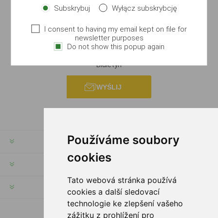
Subskrybuj
Wyłącz subskrybcję
I consent to having my email kept on file for
newsletter purposes
Do not show this popup again
Biuletyn
WYŚLIJ
Používáme soubory
INFORMACJE
cookies
MOJE KONTO
Tato webová stránka používá
SERWIS KLIENTA
cookies a další sledovací
technologie ke zlepšení vašeho
zážitku z prohlížení pro