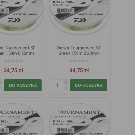
wa Tournament SF
Daiwa Tournament SF
een 150m 0.20mm
Green 150m 0.23mm
3.5kg
4.5kg
34,75 zł
34,75 zł
i
i
DO KOSZYKA
DO KOSZYKA
h
h