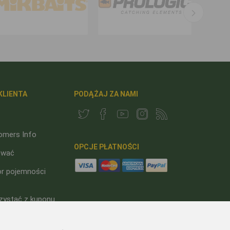
KLIENTA
PODĄŻAJ ZA NAMI
omers Info
OPCJE PŁATNOŚCI
ować
or pojemności
zystać z kuponu
ego?