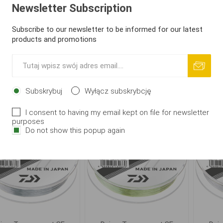
Newsletter Subscription
iwa Tournament SF
Daiwa Tournament SF
Dai
Subscribe to our newsletter to be informed for our latest
y 150m 0.20mm 3.5kg
Grey 150m 0.26mm 5.7kg
Grey 
products and promotions
34,75 zł
38,24 zł
i
i
DO KOSZYKA
DO KOSZYKA
Subskrybuj
Wyłącz subskrybcję
h
h
I consent to having my email kept on file for newsletter
purposes
Do not show this popup again