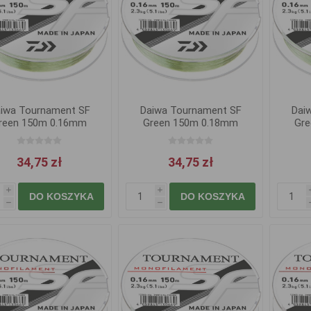
iwa Tournament SF
Daiwa Tournament SF
Dai
reen 150m 0.16mm
Green 150m 0.18mm
Gr
2.3kg
2.9kg
34,75 zł
34,75 zł
i
i
DO KOSZYKA
DO KOSZYKA
h
h