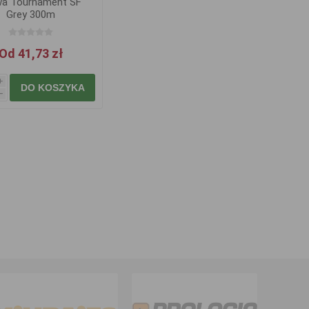
wa Tournament SF
Grey 300m
Od 41,73 zł
i
DO KOSZYKA
h