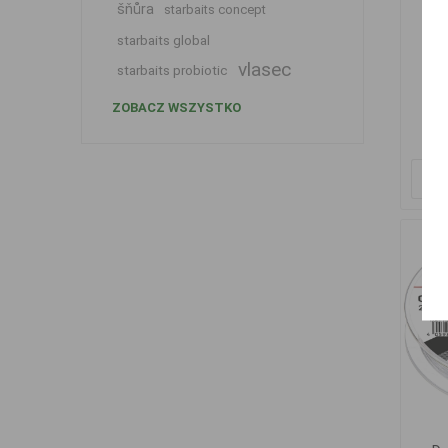
šňůra
starbaits concept
starbaits global
Da
vlasec
starbaits probiotic
Gre
ZOBACZ WSZYSTKO