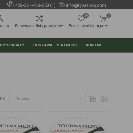
+420-321-400-250 (1)
info@rybashop.com
(0)
0
konto
Porównanie listy produktów
Przechowalnia
0,00 zł
SY I RABATY
DOSTAWA I PŁATNOŚĆ
KONTAKT
 PO