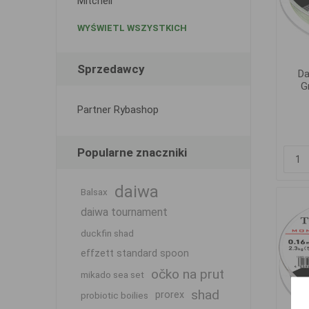
Mitchell
WYŚWIETL WSZYSTKICH
Sprzedawcy
Da
G
Partner Rybashop
Popularne znaczniki
daiwa
Balsax
daiwa tournament
duckfin shad
effzett standard spoon
očko na prut
mikado sea set
shad
prorex
probiotic boilies