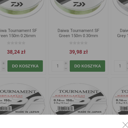
iwa Tournament SF
Daiwa Tournament SF
Dai
reen 150m 0.26mm
Green 150m 0.30mm
Grey 
5.7kg
7.9kg
38,24 zł
39,98 zł
i
i
DO KOSZYKA
DO KOSZYKA
h
h