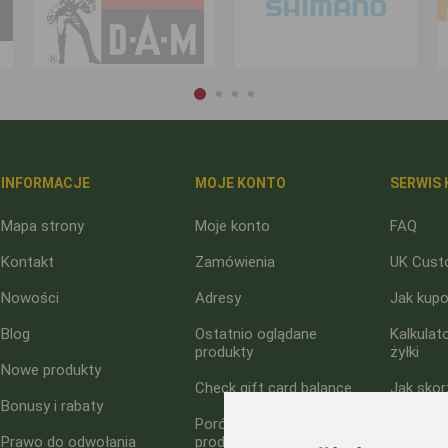
INFORMACJE
MOJE KONTO
SERWIS 
Mapa strony
Moje konto
FAQ
Kontakt
Zamówienia
UK Cust
Nowości
Adresy
Jak kup
Blog
Ostatnio oglądane
Kalkulat
produkty
żyłki
Nowe produkty
Check gift card balance
Jak skor
Bonusy i rabaty
rabatow
Porównanie listy
Prawo do odwołania
produktów
O nas