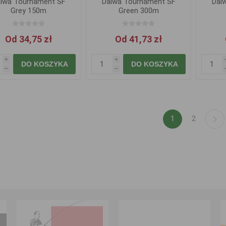
iwa Tournament SF
Daiwa Tournament SF
Dai
Grey 150m
Green 300m
Od 34,75 zł
Od 41,73 zł
i
i
DO KOSZYKA
DO KOSZYKA
h
h
1
2