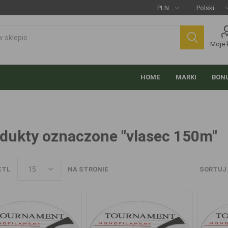
Moje 
HOME
MARKI
BONU
dukty oznaczone "vlasec 150m"
ETL
NA STRONIE
SORTUJ