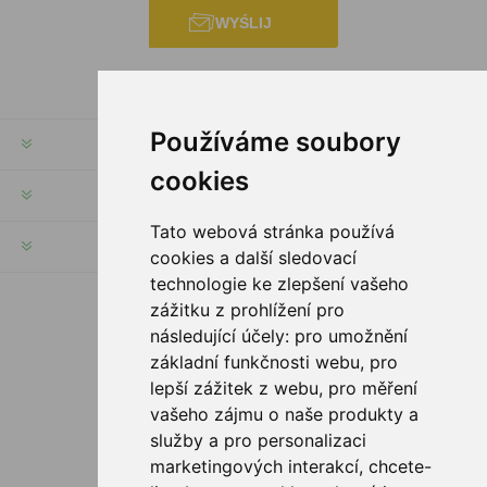
WYŚLIJ
Používáme soubory
INFORMACJE
cookies
MOJE KONTO
Tato webová stránka používá
SERWIS KLIENTA
cookies a další sledovací
technologie ke zlepšení vašeho
zážitku z prohlížení pro
PODĄŻAJ ZA NAMI
následující účely:
pro umožnění
základní funkčnosti webu
,
pro
lepší zážitek z webu
,
pro měření
vašeho zájmu o naše produkty a
OPCJE PŁATNOŚCI
služby a pro personalizaci
marketingových interakcí
,
chcete-