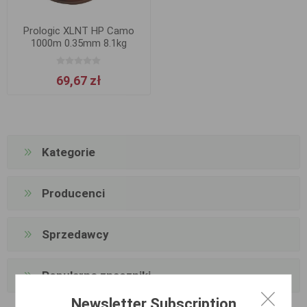
Prologic XLNT HP Camo
1000m 0.35mm 8.1kg
69,67 zł
Kategorie
Producenci
Sprzedawcy
Popularne znaczniki
Newsletter Subscription