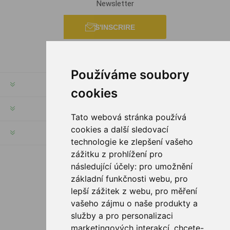
Newsletter
S'INSCRIRE
Používáme soubory
INFORMATION
cookies
MON COMPTE
Tato webová stránka používá
cookies a další sledovací
SERVICES
technologie ke zlepšení vašeho
zážitku z prohlížení pro
následující účely:
pro umožnění
SUIVEZ NOUS
základní funkčnosti webu
,
pro
lepší zážitek z webu
,
pro měření
vašeho zájmu o naše produkty a
služby a pro personalizaci
OPTIONS DE PAIEMENT
marketingových interakcí
,
chcete-