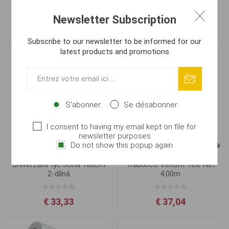
Glass Handle 1.8m 2-díly
Glass Handle 1.8m
Newsletter Subscription
€ 27,97
€ 20,15
Subscribe to our newsletter to be informed for our
latest products and promotions
S'abonner
Se désabonner
I consent to having my email kept on file for
newsletter purposes
Do not show this popup again
Univerzální tyč Sona 180cm
Trabucco Venom Tele Net
2-dílná
4.00m
€ 33,33
€ 37,04