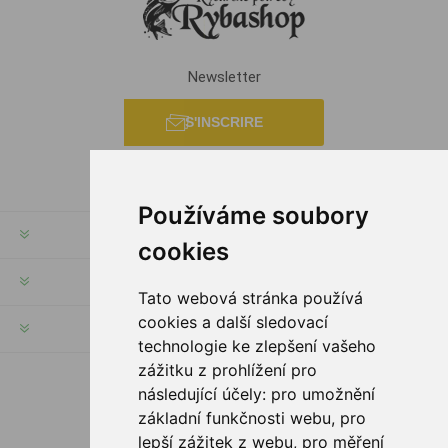
Newsletter
S'INSCRIRE
Používáme soubory
INFORMATION
cookies
MON COMPTE
Tato webová stránka používá
cookies a další sledovací
SERVICES
technologie ke zlepšení vašeho
zážitku z prohlížení pro
následující účely:
pro umožnění
SUIVEZ NOUS
základní funkčnosti webu
,
pro
lepší zážitek z webu
,
pro měření