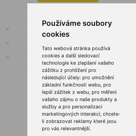
Používáme soubory
INFORMATION
cookies
MON COMPTE
Tato webová stránka používá
cookies a další sledovací
SERVICES
technologie ke zlepšení vašeho
zážitku z prohlížení pro
následující účely:
pro umožnění
SUIVEZ NOUS
základní funkčnosti webu
,
pro
lepší zážitek z webu
,
pro měření
vašeho zájmu o naše produkty a
služby a pro personalizaci
OPTIONS DE PAIEMENT
marketingových interakcí
,
chcete-
li zobrazovat reklamy které jsou
pro vás relevantnější
.