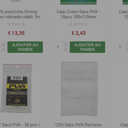
A punčocha Strong
Carp Zoom Sacs PVA -
Carp
m náhradní náplň 7m
10pcs 100x125mm
1
€ 13,35
€ 2,43
AJOUTER AU
AJOUTER AU
i
i
PANIER
PANIER
h
h
 Sacs PVA - 20 pcs /
CSV Sacs PVA Perforés
Car