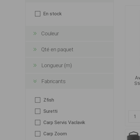
En stock
Couleur
Qté en paquet
Longueur (m)
Av
Fabricants
St
Zfish
Suretti
Carp Servis Vaclavik
Carp Zoom