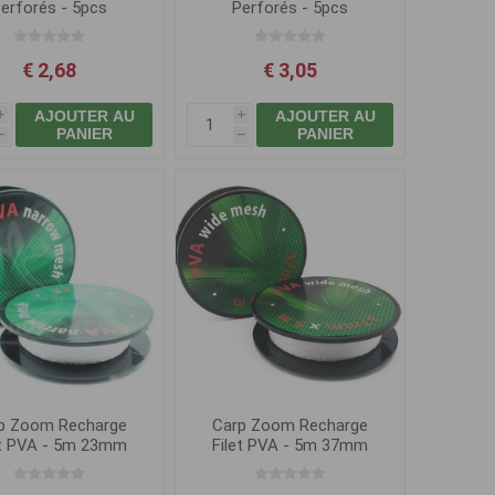
erforés - 5pcs
Perforés - 5pcs
55x140mm
65x190mm
€ 2,68
€ 3,05
AJOUTER AU
AJOUTER AU
i
i
PANIER
PANIER
h
h
p Zoom Recharge
Carp Zoom Recharge
et PVA - 5m 23mm
Filet PVA - 5m 37mm