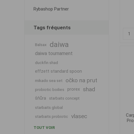
Rybashop Partner
Tags fréquents
daiwa
Balsax
daiwa tournament
duckfin shad
effzett standard spoon
očko na prut
mikado sea set
shad
prorex
probiotic boilies
šňůra
starbaits concept
starbaits global
Car
vlasec
starbaits probiotic
Pro
TOUT VOIR