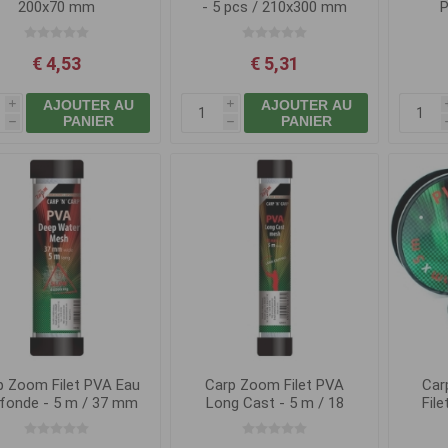
200x70 mm
- 5 pcs / 210x300 mm
P
€ 4,53
€ 5,31
AJOUTER AU
AJOUTER AU
i
i
PANIER
PANIER
h
h
p Zoom Filet PVA Eau
Carp Zoom Filet PVA
Car
fonde - 5 m / 37 mm
Long Cast - 5 m / 18
Fil
mm