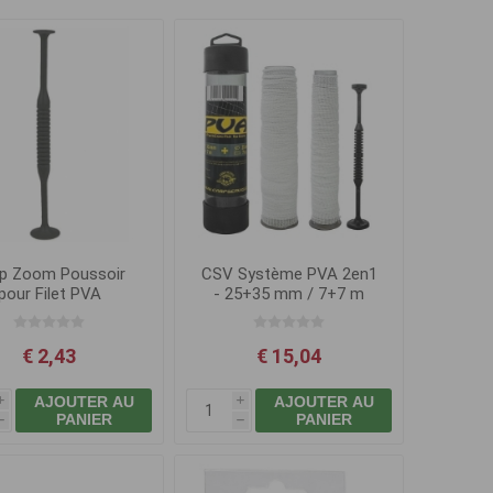
p Zoom Poussoir
CSV Système PVA 2en1
pour Filet PVA
- 25+35 mm / 7+7 m
€ 2,43
€ 15,04
AJOUTER AU
AJOUTER AU
i
i
PANIER
PANIER
h
h