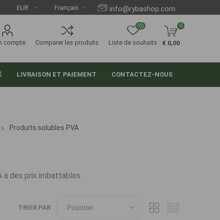
info@rybashop.com
(0)
0
n compte
Comparer les produits
Liste de souhaits
€ 0,00
É
LIVRAISON ET PAIEMENT
CONTACTEZ-NOUS
Produits solubles PVA
 à des prix imbattables.
TRIER PAR