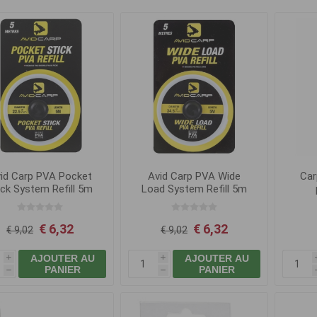
id Carp PVA Pocket
Avid Carp PVA Wide
Car
ick System Refill 5m
Load System Refill 5m
€ 6,32
€ 6,32
€ 9,02
€ 9,02
AJOUTER AU
AJOUTER AU
i
i
PANIER
PANIER
h
h