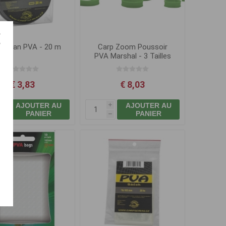
Ruban PVA - 20 m
Carp Zoom Poussoir
PVA Marshal - 3 Tailles
€ 3,83
€ 8,03
AJOUTER AU
AJOUTER AU
i
i
PANIER
PANIER
h
h