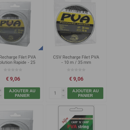
Recharge Filet PVA
CSV Recharge Filet PVA
olution Rapide - 25
- 10 m / 35 mm
mm
€ 9,06
€ 9,06
AJOUTER AU
AJOUTER AU
i
i
PANIER
PANIER
h
h