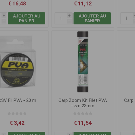
€ 16,48
€ 11,12
AJOUTER AU
AJOUTER AU
i
i
PANIER
PANIER
h
h
CSV Fil PVA - 20 m
Carp Zoom Kit Filet PVA
Carp 
- 5m 23mm
€ 3,42
€ 11,54
i
i