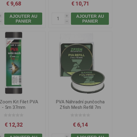
€ 9,68
€ 10,71
AJOUTER AU
AJOUTER AU
i
i
PANIER
PANIER
h
h
Zoom Kit Filet PVA
PVA Náhradní punčocha
- 5m 37mm
Zfish Mesh Refill 7m
15mm
€ 12,32
€ 6,14
i
i