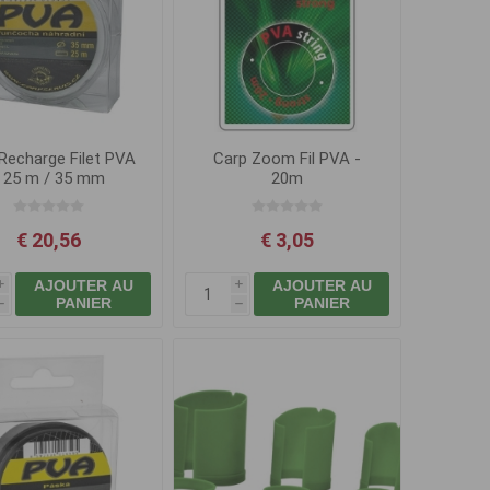
Recharge Filet PVA
Carp Zoom Fil PVA -
- 25 m / 35 mm
20m
€ 20,56
€ 3,05
AJOUTER AU
AJOUTER AU
i
i
PANIER
PANIER
h
h