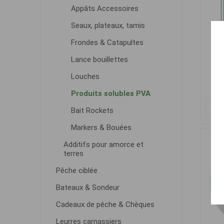
Appâts Accessoires
Seaux, plateaux, tamis
Frondes & Catapultes
Car
Lance bouillettes
Louches
Produits solubles PVA
Bait Rockets
Markers & Bouées
Additifs pour amorce et
terres
Pêche ciblée
Bateaux & Sondeur
Cadeaux de pêche & Chèques
Leurres carnassiers