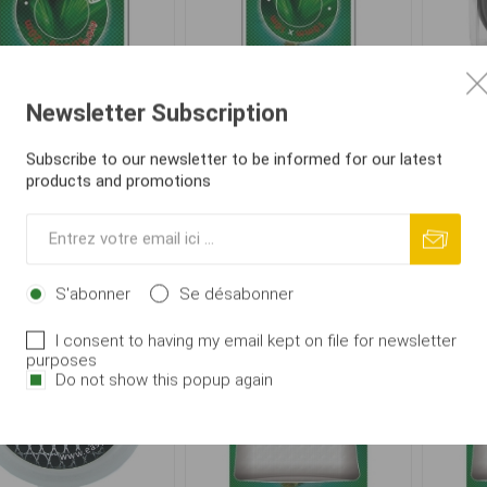
p Zoom Fil PVA Extra
Carp Zoom Ruban PVA -
CSV 
Newsletter Subscription
Fort - 20m
10m 10mm
Subscribe to our newsletter to be informed for our latest
products and promotions
€ 4,74
€ 2,43
AJOUTER AU
AJOUTER AU
i
i
PANIER
PANIER
h
h
S'abonner
Se désabonner
I consent to having my email kept on file for newsletter
purposes
Do not show this popup again