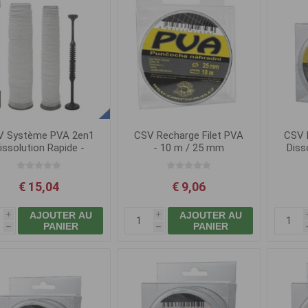
V Système PVA 2en1
CSV Recharge Filet PVA
CSV 
issolution Rapide -
- 10 m / 25 mm
Diss
25+35 mm
€ 15,04
€ 9,06
AJOUTER AU
AJOUTER AU
i
i
PANIER
PANIER
h
h