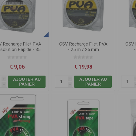
 Recharge Filet PVA
CSV Recharge Filet PVA
CSV 
ssolution Rapide - 35
- 25 m / 25 mm
mm
€ 9,06
€ 19,98
AJOUTER AU
AJOUTER AU
i
i
PANIER
PANIER
h
h