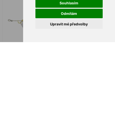
Souhlasím
Odmítám
Upravit mé předvolby
Cormoran Bullet #5 20g
Cormoran Bullet #5 20g
silver
silver/red dots
€ 4,90
€ 4,90