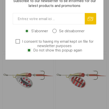
Subscribe to our newsletter to be informed for our
latest products and promotions
Cormoran Bullet #2 4g
Cormoran Bullet #2 4g
S'abonner
Se désabonner
orange tiger
silver
I consent to having my email kept on file for
newsletter purposes
€ 2,43
€ 2,43
Do not show this popup again