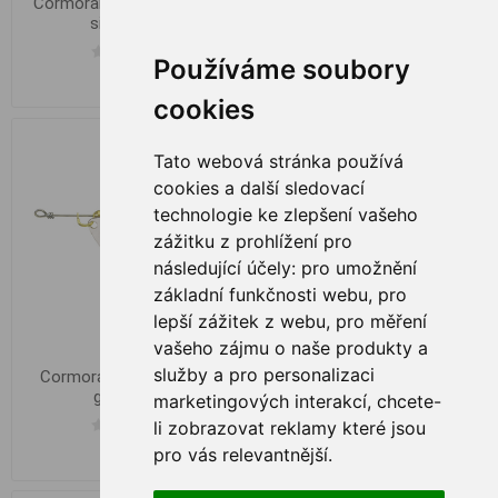
Cormoran Bullet #4 12.5g
Cormoran Bullet #4 12.5g
silver holo
silver/red dots
Používáme soubory
€ 3,05
€ 3,34
cookies
Tato webová stránka používá
cookies a další sledovací
technologie ke zlepšení vašeho
zážitku z prohlížení pro
následující účely:
pro umožnění
základní funkčnosti webu
,
pro
lepší zážitek z webu
,
pro měření
vašeho zájmu o naše produkty a
služby a pro personalizaci
Cormoran Bullet #5 20g
Cormoran Bullet #5 20g
gold holo
orange tiger
marketingových interakcí
,
chcete-
li zobrazovat reklamy které jsou
pro vás relevantnější
.
€ 4,08
€ 4,90