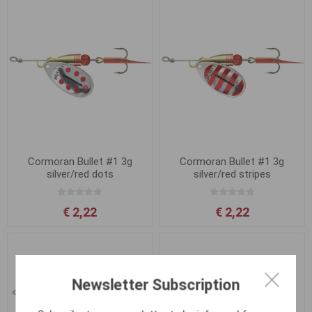
Cormoran Bullet #1 3g
Cormoran Bullet #1 3g
silver/red dots
silver/red stripes
€ 2,22
€ 2,22
Newsletter Subscription