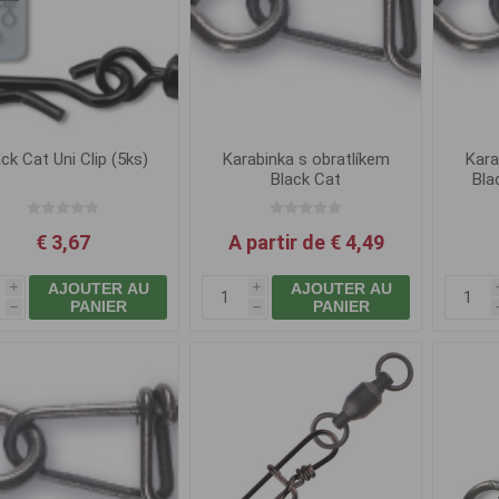
ck Cat Uni Clip (5ks)
Karabinka s obratlíkem
Kara
Black Cat
Bla
€ 3,67
A partir de € 4,49
AJOUTER AU
AJOUTER AU
i
i
PANIER
PANIER
h
h