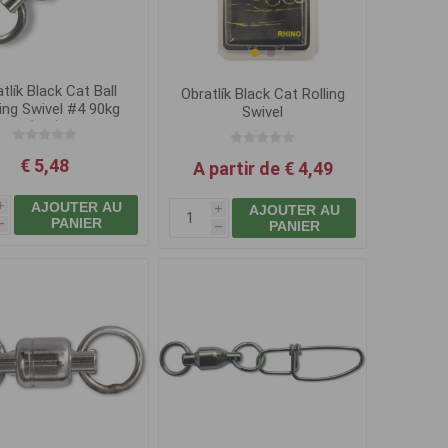
tlík Black Cat Ball
Obratlík Black Cat Rolling
ing Swivel #4 90kg
Swivel
(3ks)
€ 5,48
A partir de € 4,49
AJOUTER AU
AJOUTER AU
i
i
PANIER
PANIER
h
h