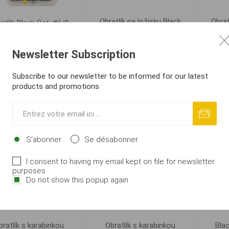
Obratlík na ložisku Black
Obrat
atlík Black Cat, #6/0
Cat X-Strong #4 97kg
Cat 
170kg (5ks)
Newsletter Subscription
€ 10,26
€ 4,49
Subscribe to our newsletter to be informed for our latest
AJOUTER AU
AJOUTER AU
i
i
products and promotions
PANIER
PANIER
h
h
S'abonner
Se désabonner
I consent to having my email kept on file for newsletter
purposes
Do not show this popup again
bratlík s karabinkou
Obratlík s karabinkou
Blac