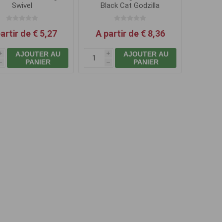
Swivel
Black Cat Godzilla
artir de € 5,27
A partir de € 8,36
AJOUTER AU
AJOUTER AU
i
i
PANIER
PANIER
h
h