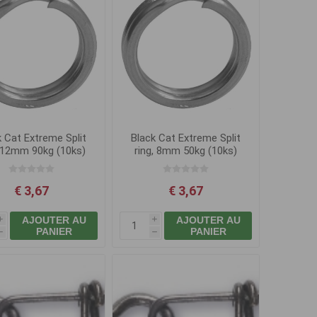
k Cat Extreme Split
Black Cat Extreme Split
, 12mm 90kg (10ks)
ring, 8mm 50kg (10ks)
€ 3,67
€ 3,67
AJOUTER AU
AJOUTER AU
i
i
PANIER
PANIER
h
h