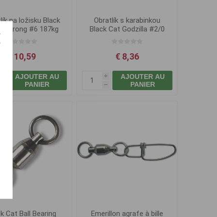
lík na ložisku Black
Obratlík s karabinkou
X-Strong #6 187kg
Black Cat Godzilla #2/0
50kg
€ 10,59
€ 8,36
AJOUTER AU
AJOUTER AU
i
i
PANIER
PANIER
h
h
k Cat Ball Bearing
Emerillon agrafe à bille