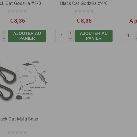
ck Cat Godzilla #3/0
Black Cat Godzilla #4/0
60kg
70kg
€ 8,36
€ 8,36
A p
AJOUTER AU
AJOUTER AU
i
i
PANIER
PANIER
h
h
lack Cat Multi Snap