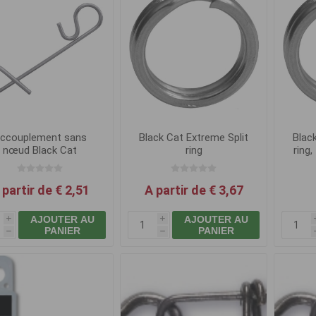
ccouplement sans
Black Cat Extreme Split
Blac
nœud Black Cat
ring
ring
 partir de € 2,51
A partir de € 3,67
AJOUTER AU
AJOUTER AU
i
i
PANIER
PANIER
h
h