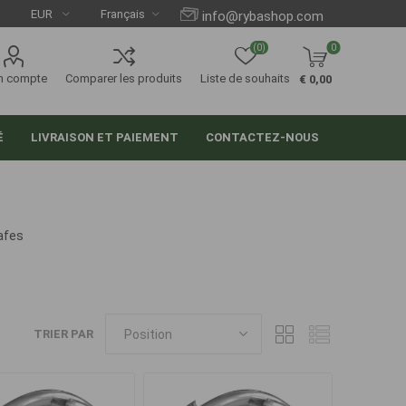
info@rybashop.com
(0)
0
n compte
Comparer les produits
Liste de souhaits
€ 0,00
É
LIVRAISON ET PAIEMENT
CONTACTEZ-NOUS
afes
TRIER PAR