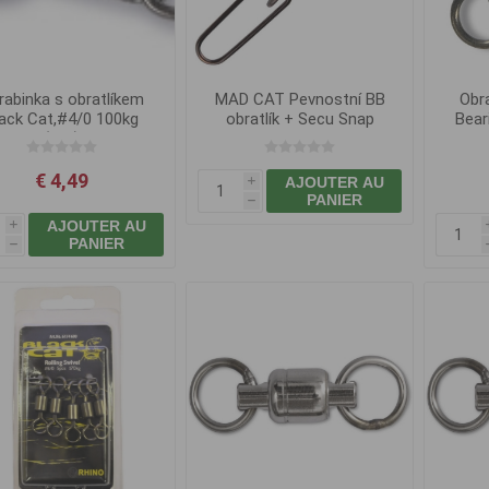
rabinka s obratlíkem
MAD CAT Pevnostní BB
Obra
lack Cat,#4/0 100kg
obratlík + Secu Snap
Bear
(3ks)
€ 4,49
AJOUTER AU
i
PANIER
h
AJOUTER AU
i
PANIER
h