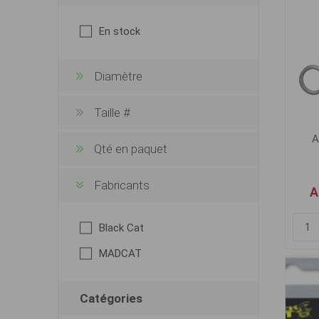
En stock
Diamètre
Taille #
A
Qté en paquet
Fabricants
A
Black Cat
MADCAT
Catégories