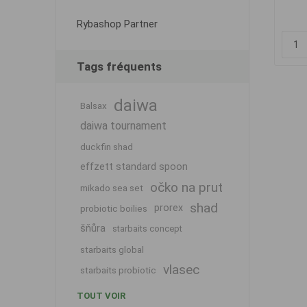
Rybashop Partner
Tags fréquents
daiwa
Balsax
daiwa tournament
duckfin shad
effzett standard spoon
očko na prut
mikado sea set
shad
prorex
probiotic boilies
šňůra
starbaits concept
starbaits global
vlasec
starbaits probiotic
TOUT VOIR