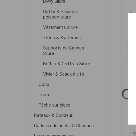
Bivvy Silure
Gaffe & Pinces à
Obr
poisson silure
Vêtements silure
Têtes & Systèmes
Supports de Cannes
Silure
Boîtes & Coffres Silure
Vivier & Seaux à vifs
Coup
Truite
Pêche sur glace
Bateaux & Sondeur
Cadeaux de pêche & Chèques
O