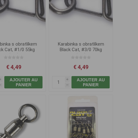
binka s obratlíkem
Karabinka s obratlíkem
ck Cat, #1/0 55kg
Black Cat, #3/0 70kg
(5ks)
(5ks)
€ 4,49
€ 4,49
AJOUTER AU
AJOUTER AU
i
i
PANIER
PANIER
h
h