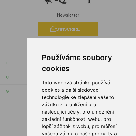
Newsletter
S'INSCRIRE
Používáme soubory
INFORMATION
cookies
MON COMPTE
Tato webová stránka používá
cookies a další sledovací
SERVICES
technologie ke zlepšení vašeho
zážitku z prohlížení pro
následující účely:
pro umožnění
SUIVEZ NOUS
základní funkčnosti webu
,
pro
lepší zážitek z webu
,
pro měření
vašeho zájmu o naše produkty a