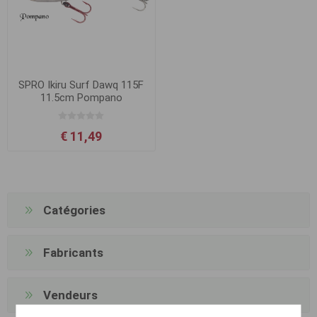
SPRO Ikiru Surf Dawq 115F
11.5cm Pompano
€ 11,49
Catégories
Fabricants
Vendeurs