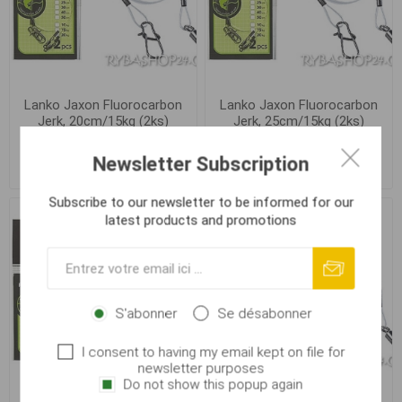
Lanko Jaxon Fluorocarbon
Lanko Jaxon Fluorocarbon
Jerk, 20cm/15kg (2ks)
Jerk, 25cm/15kg (2ks)
Newsletter Subscription
€ 3,25
€ 3,50
Subscribe to our newsletter to be informed for our
latest products and promotions
S'abonner
Se désabonner
I consent to having my email kept on file for
newsletter purposes
Do not show this popup again