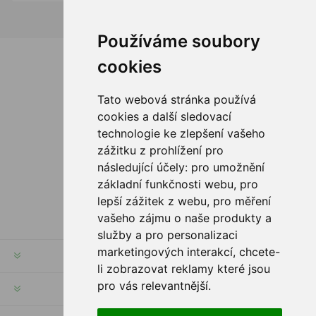
Používáme soubory
cookies
Tato webová stránka používá
cookies a další sledovací
technologie ke zlepšení vašeho
Newsletter
zážitku z prohlížení pro
následující účely:
pro umožnění
S'INSCRIRE
základní funkčnosti webu
,
pro
lepší zážitek z webu
,
pro měření
vašeho zájmu o naše produkty a
služby a pro personalizaci
marketingových interakcí
,
chcete-
INFORMATION
li zobrazovat reklamy které jsou
pro vás relevantnější
.
MON COMPTE