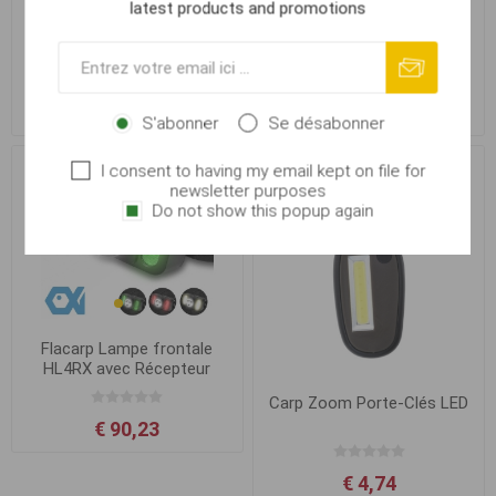
latest products and promotions
Flacarp Lampe frontale
Flacarp Lampe frontale
HL3UV Blanc + UV LED
HL3ZM Zoom Rechargeable
Rechargeable
€ 61,39
€ 53,15
S'abonner
Se désabonner
I consent to having my email kept on file for
newsletter purposes
Do not show this popup again
Flacarp Lampe frontale
HL4RX avec Récepteur
Carp Zoom Porte-Clés LED
€ 90,23
€ 4,74