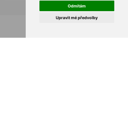
Odmítám
Upravit mé předvolby
Newsletter
S'INSCRIRE
INFORMATION
MON COMPTE