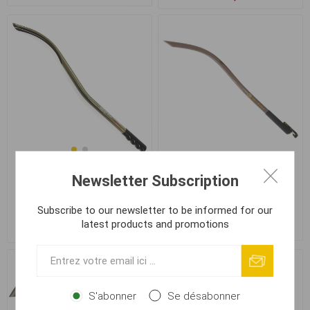
Mikado Cobra Baittle Tube
Newsletter Subscription
StarBaits Expert Long
26mm
Range Throwing Stick
24mm
Subscribe to our newsletter to be informed for our
latest products and promotions
€ 9,02
€ 18,09
€ 10,67
S'abonner
Se désabonner