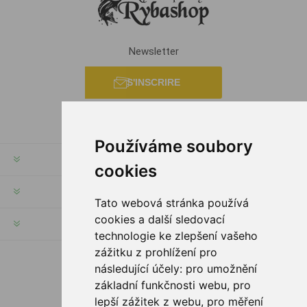
Newsletter
S'INSCRIRE
Používáme soubory
INFORMATION
cookies
MON COMPTE
Tato webová stránka používá
cookies a další sledovací
SERVICES
technologie ke zlepšení vašeho
zážitku z prohlížení pro
následující účely:
pro umožnění
SUIVEZ NOUS
základní funkčnosti webu
,
pro
lepší zážitek z webu
,
pro měření