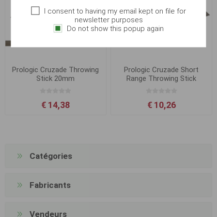
I consent to having my email kept on file for
newsletter purposes
Do not show this popup again
Prologic Cruzade Throwing
Prologic Cruzade Short
Stick 20mm
Range Throwing Stick
20mm
€ 14,38
€ 10,26
Catégories
Fabricants
Vendeurs