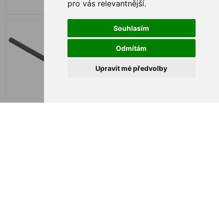
pro vás relevantnější
.
€ 2,51
€ 2,60
Souhlasím
Odmítám
Upravit mé předvolby
Bruce Cube In-Line, 65g
Bruce Cube In-Line, 80g
€ 1,81
€ 2,06