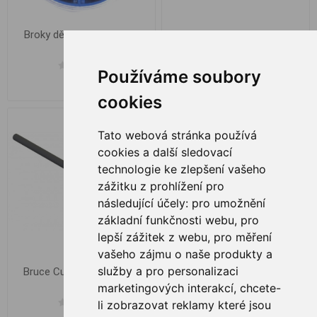
Broky dělené střední 50g
Bruce Cube In-Line, 100g
Konger
Používáme soubory
€ 2,43
€ 2,31
cookies
Tato webová stránka používá
cookies a další sledovací
technologie ke zlepšení vašeho
zážitku z prohlížení pro
následující účely:
pro umožnění
základní funkčnosti webu
,
pro
lepší zážitek z webu
,
pro měření
vašeho zájmu o naše produkty a
služby a pro personalizaci
Bruce Cube In-Line, 120g
Bruce Cube In-Line, 150g
marketingových interakcí
,
chcete-
li zobrazovat reklamy které jsou