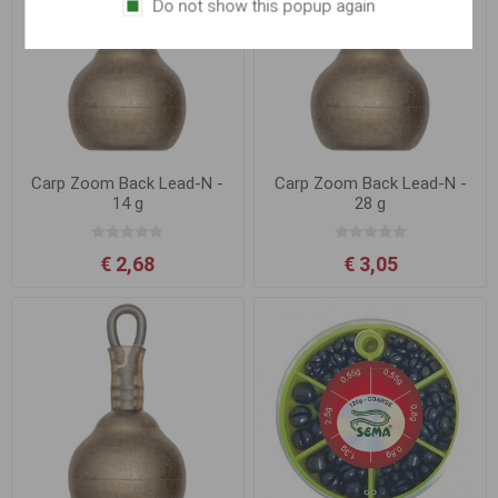
Do not show this popup again
Carp Zoom Back Lead-N -
Carp Zoom Back Lead-N -
14 g
28 g
€ 2,68
€ 3,05