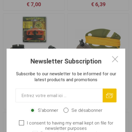
€ 7,00
€ 6,39
Newsletter Subscription
Subscribe to our newsletter to be informed for our
latest products and promotions
Back Lead padací PB, 75g
Carp Zoom Système Back
Lead - 56 g
€ 6,80
€ 4,94
S'abonner
Se désabonner
I consent to having my email kept on file for
newsletter purposes