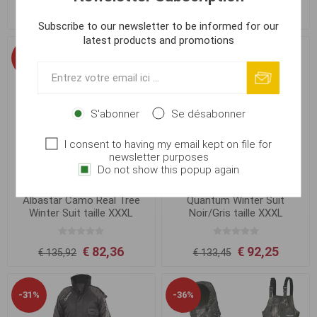
€ 82,36
€ 82,36
€ 135,92
€ 135,92
Subscribe to our newsletter to be informed for our
latest products and promotions
-39%
-31%
S'abonner
Se désabonner
I consent to having my email kept on file for
newsletter purposes
Do not show this popup again
Albastar Camo Real Tree
Quantum Winter Suit
Winter Suit taille XXXL
Noir/Gris taille XXXL
€ 82,36
€ 92,25
€ 135,92
€ 133,45
-31%
-36%