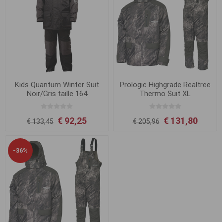
Kids Quantum Winter Suit
Prologic Highgrade Realtree
Noir/Gris taille 164
Thermo Suit XL
€ 92,25
€ 131,80
€ 133,45
€ 205,96
-36%