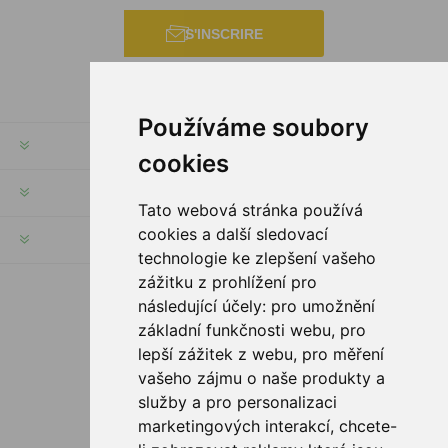
S'INSCRIRE
Používáme soubory
INFORMATION
cookies
MON COMPTE
Tato webová stránka používá
cookies a další sledovací
SERVICES
technologie ke zlepšení vašeho
zážitku z prohlížení pro
následující účely:
pro umožnění
SUIVEZ NOUS
základní funkčnosti webu
,
pro
lepší zážitek z webu
,
pro měření
vašeho zájmu o naše produkty a
služby a pro personalizaci
OPTIONS DE PAIEMENT
marketingových interakcí
,
chcete-