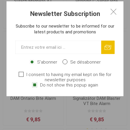
Suretti Magneto AT
Prologic C-Series Bite
signalizátor záběru
Alarm Blue
Newsletter Subscription
€ 22,62
€ 22,62
Subscribe to our newsletter to be informed for our
latest products and promotions
S'abonner
Se désabonner
I consent to having my email kept on file for
newsletter purposes
Do not show this popup again
DAM Ontario Bite Alarm
Signalizátor DAM Blaster
VT Bite Alarm
€ 9,85
€ 9,85