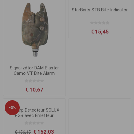
StarBaits STB Bite Indicator
€ 15,45
Signalizátor DAM Blaster
Camo VT Bite Alarm
€ 10,67
-3%
Flacarp Détecteur SOLUX
RGB avec Émetteur
€ 152,03
€ 156,15