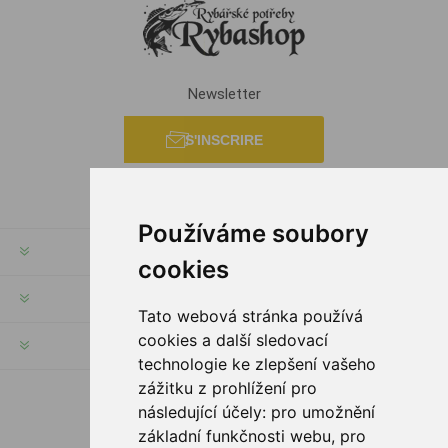
Newsletter
S'INSCRIRE
Používáme soubory
INFORMATION
cookies
MON COMPTE
Tato webová stránka používá
cookies a další sledovací
SERVICES
technologie ke zlepšení vašeho
zážitku z prohlížení pro
následující účely:
pro umožnění
SUIVEZ NOUS
základní funkčnosti webu
,
pro