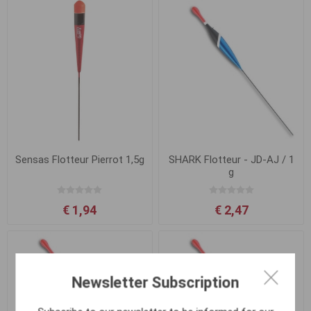
Sensas Flotteur Pierrot 1,5g
SHARK Flotteur - JD-AJ / 1
g
€ 1,94
€ 2,47
Newsletter Subscription