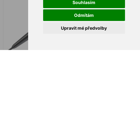
Souhlasím
Odmítám
Upravit mé předvolby
SHARK Flotteur - NF-AB / 3
SHARK Flotteur - NF-AB / 4
g
g
€ 2,68
€ 2,68