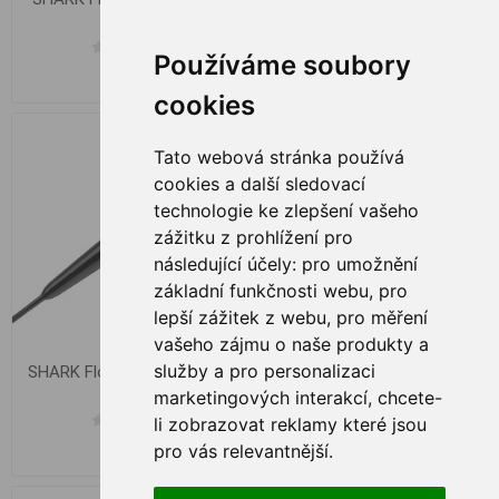
1,5 g
Používáme soubory
€ 2,68
€ 2,88
cookies
Tato webová stránka používá
cookies a další sledovací
technologie ke zlepšení vašeho
zážitku z prohlížení pro
následující účely:
pro umožnění
základní funkčnosti webu
,
pro
lepší zážitek z webu
,
pro měření
vašeho zájmu o naše produkty a
služby a pro personalizaci
SHARK Flotteur NF-AB 12g
SHARK Flotteur - NF-AB / 2
g
marketingových interakcí
,
chcete-
li zobrazovat reklamy které jsou
pro vás relevantnější
.
€ 2,88
€ 2,68