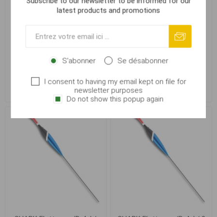
Subscribe to our newsletter to be informed for our
latest products and promotions
SHARK Flotteur - JD-AJ /
SHARK Flotteur - JD-AJ / 2
S'abonner
Se désabonner
1,5 g
g
I consent to having my email kept on file for
newsletter purposes
€ 2,47
€ 2,68
Do not show this popup again