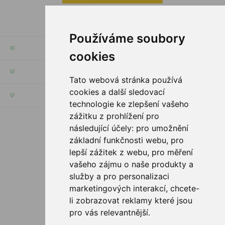
Používáme soubory
INFORMATION
cookies
MON COMPTE
Tato webová stránka používá
cookies a další sledovací
SERVICES
technologie ke zlepšení vašeho
zážitku z prohlížení pro
následující účely:
pro umožnění
SUIVEZ NOUS
základní funkčnosti webu
,
pro
lepší zážitek z webu
,
pro měření
vašeho zájmu o naše produkty a
služby a pro personalizaci
OPTIONS DE PAIEMENT
marketingových interakcí
,
chcete-
li zobrazovat reklamy které jsou
pro vás relevantnější
.