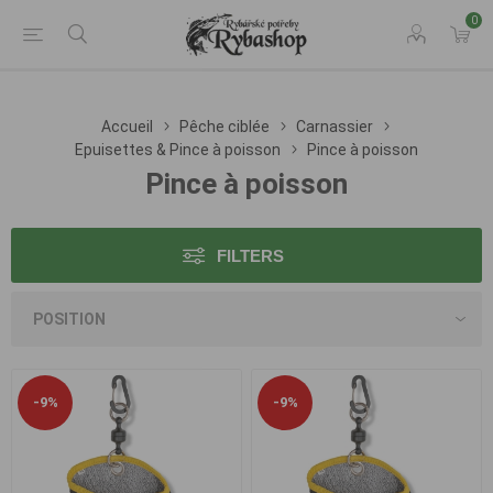
0
Accueil
Pêche ciblée
Carnassier
Epuisettes & Pince à poisson
Pince à poisson
Pince à poisson
FILTERS
-9%
-9%