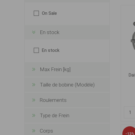
On Sale
En stock
En stock
Max Frein [kg]
Da
Taille de bobine (Modèle)
Roulements
Type de Frein
Corps
-13%