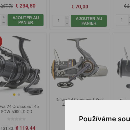
€ 234,80
€ 70,00
 267,76
€ 2
AJOUTER AU
AJOUTER AU
i
i
PANIER
PANIER
h
h
Daiwa 24 Crosscast Surf
Daiwa
45 SCW 5000C QD
iwa 24 Crosscast 45
SCW 5000LD QD
Používáme sou
€ 131,80
A pa
€ 119,44
 131,80