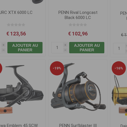
JRC XTX 6000 LC
PENN Rival Longcast
PEN
Black 6000 LC
€ 123,56
€ 102,96
€ 1
AJOUTER AU
AJOUTER AU
i
i
PANIER
PANIER
h
h
-19%
-16%
iwa Emblem 45 SCW
PENN Surfblaster III
Dai