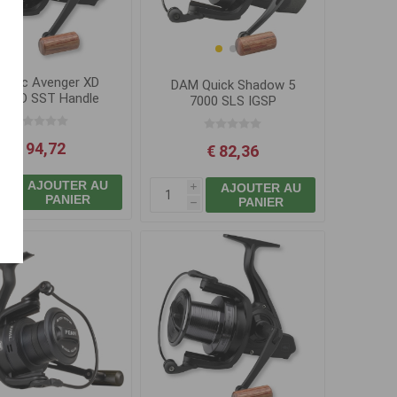
logic Avenger XD
DAM Quick Shadow 5
0 FD SST Handle
7000 SLS IGSP
€ 94,72
€ 82,36
AJOUTER AU
AJOUTER AU
i
i
PANIER
PANIER
h
h