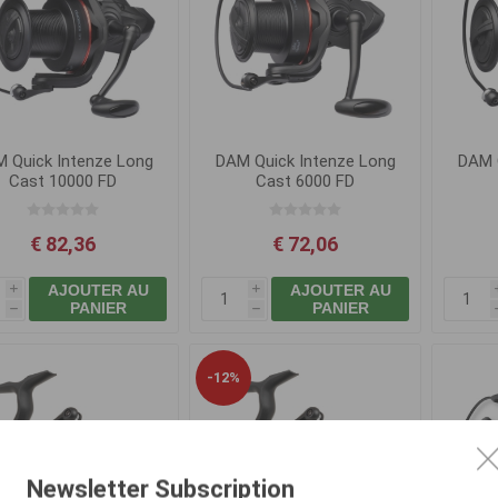
 Quick Intenze Long
DAM Quick Intenze Long
DAM 
Cast 10000 FD
Cast 6000 FD
€ 82,36
€ 72,06
AJOUTER AU
AJOUTER AU
i
i
PANIER
PANIER
h
h
-12%
Newsletter Subscription