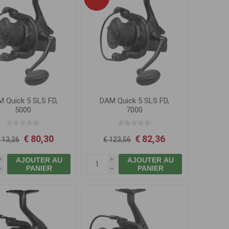
 Quick 5 SLS FD,
DAM Quick 5 SLS FD,
5000
7000
€ 80,30
€ 82,36
113,26
€ 123,56
AJOUTER AU
AJOUTER AU
i
i
PANIER
PANIER
h
h