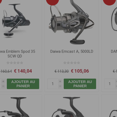
iwa Emblem Spod 35
Daiwa Emcast A, 5000LD
DAM
SCW QD
€ 140,04
€ 105,06
 160,64
€ 113,30
€ 
AJOUTER AU
AJOUTER AU
i
i
PANIER
PANIER
h
h