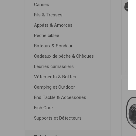
Cannes
Fils & Tresses
Appâts & Amorces
P
Pêche ciblée
Bateaux & Sondeur
Cadeaux de pêche & Chèques
Leurres carnassiers
Vêtements & Bottes
Camping et Outdoor
End Tackle & Accessoires
Fish Care
Supports et Détecteurs