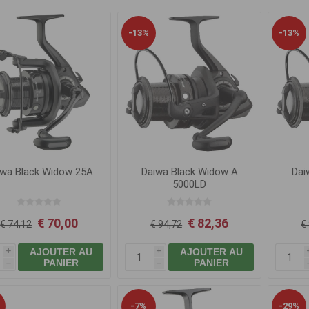
-13%
-13%
iwa Black Widow 25A
Daiwa Black Widow A
Dai
5000LD
€ 70,00
€ 82,36
€ 74,12
€ 94,72
€
AJOUTER AU
AJOUTER AU
i
i
PANIER
PANIER
h
h
-7%
-29%