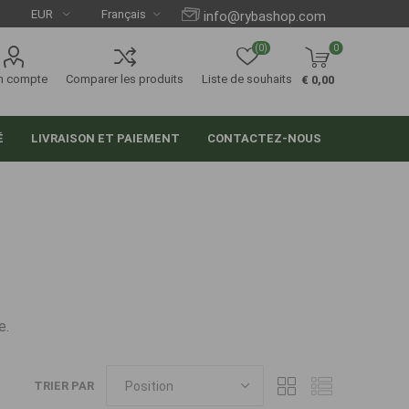
info@rybashop.com
(0)
0
n compte
Comparer les produits
Liste de souhaits
€ 0,00
É
LIVRAISON ET PAIEMENT
CONTACTEZ-NOUS
e.
TRIER PAR