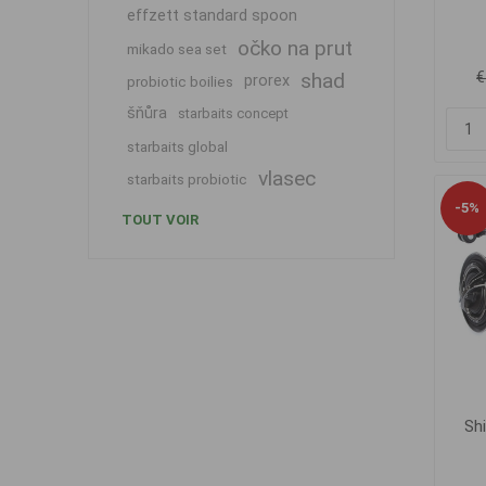
effzett standard spoon
očko na prut
mikado sea set
€
shad
prorex
probiotic boilies
šňůra
starbaits concept
starbaits global
vlasec
starbaits probiotic
-5%
TOUT VOIR
Sh