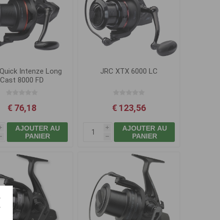
Quick Intenze Long
JRC XTX 6000 LC
Cast 8000 FD
€ 76,18
€ 123,56
AJOUTER AU
AJOUTER AU
i
i
PANIER
PANIER
h
h