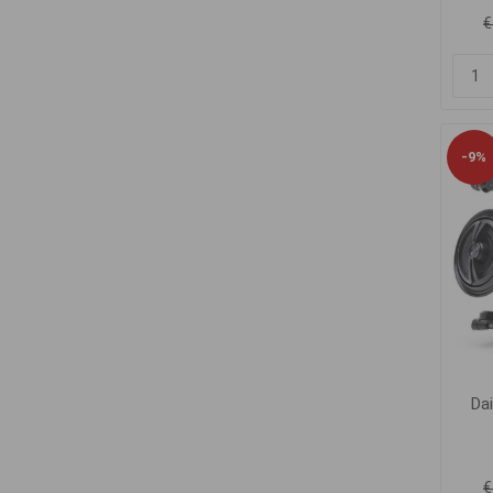
€
-9%
Da
€