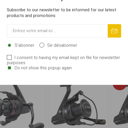
Subscribe to our newsletter to be informed for our latest
products and promotions
ENN Rival Longcast
Pro
PENN Rival Longcast
Black 6000 LC
700
Black 8000 LC
S'abonner
Se désabonner
€ 102,96
€ 119,44
€ 135,92
I consent to having my email kept on file for newsletter
AJOUTER AU
AJOUTER AU
i
i
purposes
PANIER
PANIER
h
h
Do not show this popup again
-12%