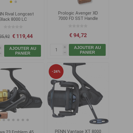
Prologic Avenger XD
N Rival Longcast
7000 FD SST Handle
Black 8000 LC
€ 94,72
€ 119,44
35,92
AJOUTER AU
AJOUTER AU
i
i
PANIER
PANIER
h
h
-24%
PENN Vantage XT 8000
wa 23 Emblem 45