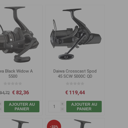
wa Black Widow A
Daiwa Crosscast Spod
5500
45 SCW 5000C QD
€ 82,36
€ 119,44
 94,72
AJOUTER AU
AJOUTER AU
i
i
PANIER
PANIER
h
h
-33%