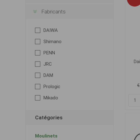
Fabricants
DAIWA
Shimano
PENN
Da
JRC
DAM
€
Prologic
Mikado
Catégories
Moulinets