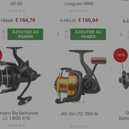
QD SD
Longcast 8000
€ 164,76
€ 160,64
 193,60
€ 197,72
€ 2
AJOUTER AU
AJOUTER AU
i
i
PANIER
PANIER
h
h
-11%
imano Big Baitrunner
S
JRC RV LTD 7000 M
LC 14000 XTB
Bait