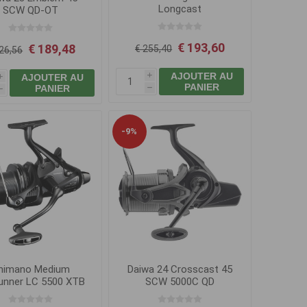
Longcast
SCW QD-OT
€ 193,60
€ 189,48
€ 255,40
26,56
AJOUTER AU
AJOUTER AU
i
i
PANIER
PANIER
h
h
-9%
himano Medium
Daiwa 24 Crosscast 45
runner LC 5500 XTB
SCW 5000C QD