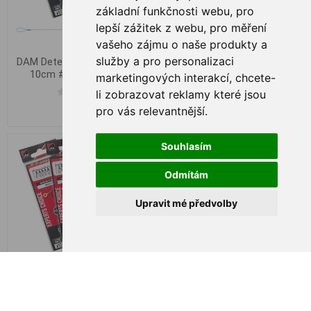
základní funkčnosti webu
,
pro
lepší zážitek z webu
,
pro měření
vašeho zájmu o naše produkty a
služby a pro personalizaci
DAM Detek Method Hair Rig
DAM Detek Method Spike
10cm #8 0.28mm 8pc
Rig 10cm #10 0.25mm 8ks
marketingových interakcí
,
chcete-
li zobrazovat reklamy které jsou
pro vás relevantnější
.
€ 3,91
€ 3,91
Souhlasím
Odmítám
Upravit mé předvolby
DAM Detek Method Spike
DAM EFFZETT Executor
Rig 10cm #12 0.22mm 8ks
Copper #1 3g