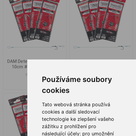
DAM Detek Method Hair Rig
DAM Detek Method Hair Rig
10cm #10 0.25mm 8pc
10cm #12 0.22mm 8pc
Používáme soubory
€ 3,91
€ 3,91
cookies
Tato webová stránka používá
cookies a další sledovací
technologie ke zlepšení vašeho
zážitku z prohlížení pro
následující účely:
pro umožnění