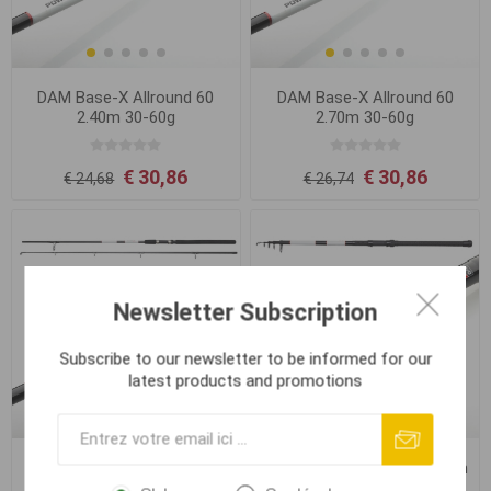
DAM Base-X Allround 60
DAM Base-X Allround 60
2.40m 30-60g
2.70m 30-60g
€ 30,86
€ 30,86
€ 24,68
€ 26,74
Newsletter Subscription
Subscribe to our newsletter to be informed for our
latest products and promotions
DAM Base-X Allround 60
DAM Base-X Tele 100 2.70m
3.00m 30-60g
50-100g