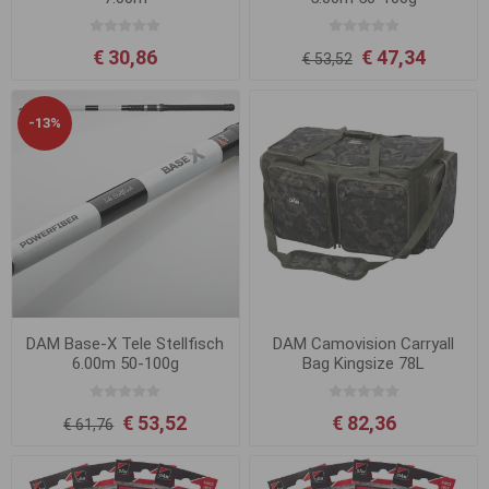
€ 30,86
€ 47,34
€ 53,52
-13%
DAM Base-X Tele Stellfisch
DAM Camovision Carryall
6.00m 50-100g
Bag Kingsize 78L
€ 53,52
€ 82,36
€ 61,76