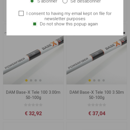
S'abonner
Se désabonner
I consent to having my email kept on file for
€ 37,04
€ 30,86
€ 30,86
newsletter purposes
Do not show this popup again
DAM Base-X Tele 100 3.00m
DAM Base-X Tele 100 3.50m
50-100g
50-100g
€ 32,92
€ 37,04